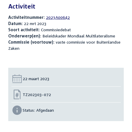
Activiteit
Activiteitnummer:
2023A00642
Datum:
22 mrt 2023
Soort activiteit:
Commissiedebat
Onderwerp(en):
Beleidskader Mondiaal Multilateralisme
Commissie (voortouw):
vaste commissie voor Buitenlandse
Zaken
Datum:
22 maart 2023
Nummer:
TZ202303-072
Status:
Afgedaan