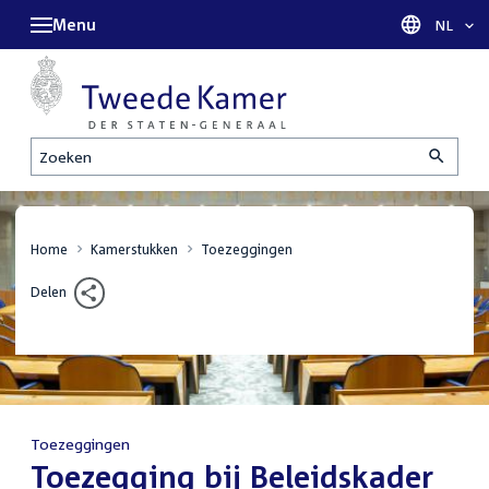
Menu
Taal sel
NL
Zoeken
Home
Kamerstukken
Toezeggingen
Delen
Toezeggingen
:
Toezegging bij Beleidskader