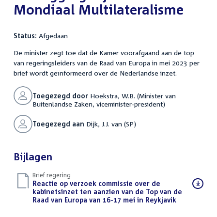
Mondiaal Multilateralisme
Status:
Afgedaan
De minister zegt toe dat de Kamer voorafgaand aan de top
van regeringsleiders van de Raad van Europa in mei 2023 per
brief wordt geïnformeerd over de Nederlandse inzet.
Toegezegd door
Hoekstra, W.B. (Minister van
Buitenlandse Zaken, viceminister-president)
Toegezegd aan
Dijk, J.J. van (SP)
Bijlagen
Brief regering
Download
Reactie op verzoek commissie over de
bestand:
kabinetsinzet ten aanzien van de Top van de
Raad van Europa van 16-17 mei in Reykjavik
(PDF)