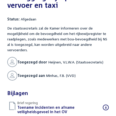
vervoer en taxi
Status:
Afgedaan
De staatssecretaris zal de Kamer informeren over de
mogelijkheid om de bevoegdheid om het rijbewijsregister te
raadplegen, zoals medewerkers met boa-bevoegdheid bij NS
al is toegezegd, kan worden uitgebreid naar andere
vervoerders.
Toegezegd door
Heijnen, V.L.W.A. (Staatssecretaris)
Toegezegd aan
Minhas, F.B. (VVD)
Bijlagen
Brief regering
Download
Toename incidenten en afname
bestand:
veiligheidsgevoel in het OV
(PDF)