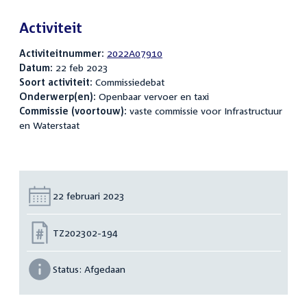
Activiteit
Activiteitnummer:
2022A07910
Datum:
22 feb 2023
Soort activiteit:
Commissiedebat
Onderwerp(en):
Openbaar vervoer en taxi
Commissie (voortouw):
vaste commissie voor Infrastructuur
en Waterstaat
Datum:
22 februari 2023
Nummer:
TZ202302-194
Status:
Afgedaan