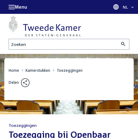
Menu
Taal sel
NL
Zoeken
Home
Kamerstukken
Toezeggingen
Delen
Toezeggingen
:
Toezegging bij Openbaar