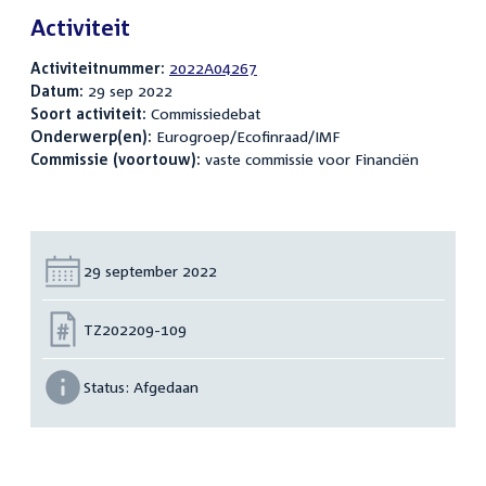
Activiteit
Activiteitnummer:
2022A04267
Datum:
29 sep 2022
Soort activiteit:
Commissiedebat
Onderwerp(en):
Eurogroep/Ecofinraad/IMF
Commissie (voortouw):
vaste commissie voor Financiën
Datum:
29 september 2022
Nummer:
TZ202209-109
Status:
Afgedaan