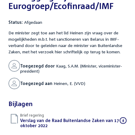
Eurogroep/Ecofinraad/IMF
Status:
Afgedaan
De minister zegt toe aan het lid Heinen zijn vraag over de
mogelijkheden m.b.t. het sanctioneren van Belarus in IMF-
verband door te geleiden naar de minister van Buitenlandse
Zaken, met het verzoek hier schriftelijk op terug te komen.
Toegezegd door
Kaag, S.A.M. (Minister, viceminister-
president)
Toegezegd aan
Heinen, E. (VVD)
Bijlagen
Brief regering
Download
Verslag van de Raad Buitenlandse Zaken van 17
bestand:
oktober 2022
(PDF)