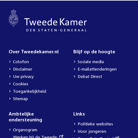
Over Tweedekamer.nl
Blijf op de hoogte
Colofon
Sociale media
Disclaimer
E-mailattenderingen
Uw privacy
Debat Direct
Cookies
Toegankelijkheid
Sitemap
Ambtelijke
Links
ondersteuning
Politieke websites
Organogram
Voor jongeren
External
Werken bij de Tweede