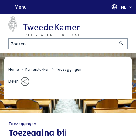
Menu
Taal sel
NL
Zoeken
Home
Kamerstukken
Toezeggingen
Delen
Toezeggingen
:
Toezegging bij