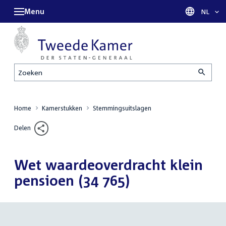
Menu
Taal sel
NL
Zoeken
Home
Kamerstukken
Stemmingsuitslagen
Delen
Wet waardeoverdracht klein
pensioen (34 765)