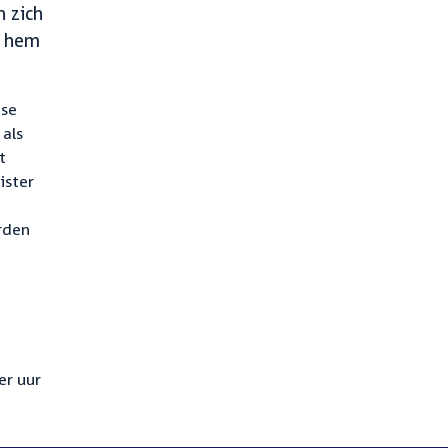
 zich
s hem
nse
 als
t
ister
orden
er uur