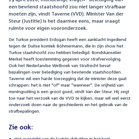
een bevriend staatshoofd zou niet langer strafbaar
moeten zijn, vindt Taverne (VVD). Minister Van der
Steur (Justitie) is het daarmee eens, maar vraagt
ruimte voor eigen vooronderzoek.
De Turkse president Erdogan heeft een aanklacht ingediend
tegen de Duitse komiek Böhmermann, die in zijn show het
Turkse staatshoofd zou hebben beledigd. Bondskanselier
Merkel heeft toestemming gegeven voor strafvervolging.
Ook het Nederlandse Wetboek van Strafrecht bevat
bepalingen over belediging van bevriende staatshoofden.
Taverne wil een harde toezegging dat de minister deze gaat
schrappen: het is niet "of" maar "wanneer". De vrijheid van
meningsuiting is een groot goed, vindt Van der Steur. Hij zegt
toe naar het verzoek van de VVD te kijken, maar wil wel eerst
onderzoek doen naar de geschiedenis en het gebruik van de
strafbepalingen.
Zie ook:
Het
overzicht
van de laatste debatten in het kort