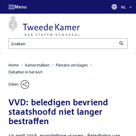
Menu
Taal sel
NL
Zoeken
Home
Kamerstukken
Plenaire verslagen
Debatten in het kort
Delen
VVD: beledigen bevriend
staatshoofd niet langer
bestraffen
19 april 2016, mondelinge vragen - Belediging van