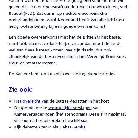
kunnen worden, is dat de EU te graag een statement af wil
geven dat je niet ongestraft uit de Unie kunt vertrekken, stelt
Baudet (FvD). Zet dus in op nuchtere economische
onderhandelingen, want Nederland heeft van alle lidstaten
het grootste belang bij een goede overeenkomst.
Een goede overeenkomst met het de Britten is het beste,
vindt ook staatssecretaris Keijzer, maar dan moet de liefde
wel van twee kanten komen. We zijn daarbij dus ook
afhankelijk van de besluitvorming in het Verenigd Koninkrijk,
aldus de staatssecretaris.
De Kamer stemt op 10 april over de ingediende moties.
Zie ook:
Het
overzicht
van de laatste debatten in het kort
De geredigeerde
woordelijke verslagen
van
Kamervergaderingen (het stenogram). Deze zijn maximaal
vier uur na het uitspreken beschikbaar.
Kijk debatten terug via
Debat Gemist