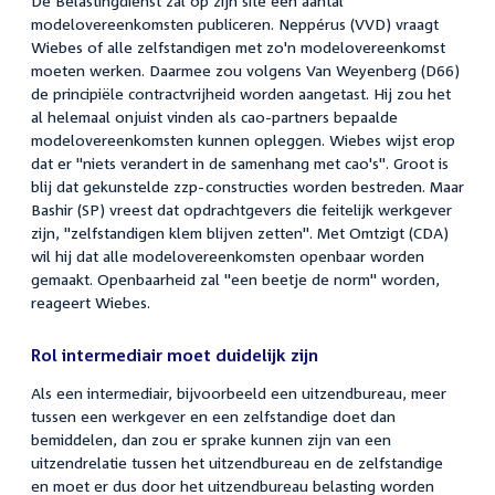
De Belastingdienst zal op zijn site een aantal
modelovereenkomsten publiceren. Neppérus (VVD) vraagt
Wiebes of alle zelfstandigen met zo'n modelovereenkomst
moeten werken. Daarmee zou volgens Van Weyenberg (D66)
de principiële contractvrijheid worden aangetast. Hij zou het
al helemaal onjuist vinden als cao-partners bepaalde
modelovereenkomsten kunnen opleggen. Wiebes wijst erop
dat er "niets verandert in de samenhang met cao's". Groot is
blij dat gekunstelde zzp-constructies worden bestreden. Maar
Bashir (SP) vreest dat opdrachtgevers die feitelijk werkgever
zijn, "zelfstandigen klem blijven zetten". Met Omtzigt (CDA)
wil hij dat alle modelovereenkomsten openbaar worden
gemaakt. Openbaarheid zal "een beetje de norm" worden,
reageert Wiebes.
Rol intermediair moet duidelijk zijn
Als een intermediair, bijvoorbeeld een uitzendbureau, meer
tussen een werkgever en een zelfstandige doet dan
bemiddelen, dan zou er sprake kunnen zijn van een
uitzendrelatie tussen het uitzendbureau en de zelfstandige
en moet er dus door het uitzendbureau belasting worden