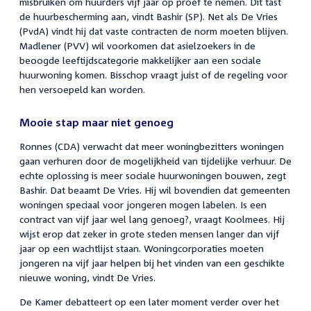
misbruiken om huurders vijf jaar op proef te nemen. Dit tast
de huurbescherming aan, vindt Bashir (SP). Net als De Vries
(PvdA) vindt hij dat vaste contracten de norm moeten blijven.
Madlener (PVV) wil voorkomen dat asielzoekers in de
beoogde leeftijdscategorie makkelijker aan een sociale
huurwoning komen. Bisschop vraagt juist of de regeling voor
hen versoepeld kan worden.
Mooie stap maar niet genoeg
Ronnes (CDA) verwacht dat meer woningbezitters woningen
gaan verhuren door de mogelijkheid van tijdelijke verhuur. De
echte oplossing is meer sociale huurwoningen bouwen, zegt
Bashir. Dat beaamt De Vries. Hij wil bovendien dat gemeenten
woningen speciaal voor jongeren mogen labelen. Is een
contract van vijf jaar wel lang genoeg?, vraagt Koolmees. Hij
wijst erop dat zeker in grote steden mensen langer dan vijf
jaar op een wachtlijst staan. Woningcorporaties moeten
jongeren na vijf jaar helpen bij het vinden van een geschikte
nieuwe woning, vindt De Vries.
De Kamer debatteert op een later moment verder over het