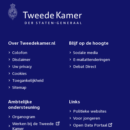
Over Tweedekamer.nl
Blijf op de hoogte
Colofon
Sociale media
Disclaimer
E-mailattenderingen
Uw privacy
Debat Direct
Cookies
Toegankelijkheid
Sitemap
Ambtelijke
Links
ondersteuning
Politieke websites
Organogram
Voor jongeren
External
Werken bij de Tweede
External
Open Data Portaal
link:
Kamer
link: