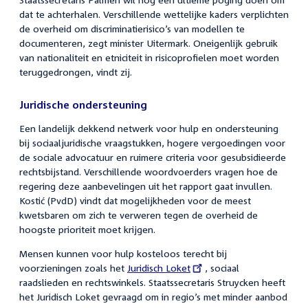
dat te achterhalen. Verschillende wettelijke kaders verplichten
de overheid om discriminatierisico’s van modellen te
documenteren, zegt minister Uitermark. Oneigenlijk gebruik
van nationaliteit en etniciteit in risicoprofielen moet worden
teruggedrongen, vindt zij.
Juridische ondersteuning
Een landelijk dekkend netwerk voor hulp en ondersteuning
bij sociaaljuridische vraagstukken, hogere vergoedingen voor
de sociale advocatuur en ruimere criteria voor gesubsidieerde
rechtsbijstand. Verschillende woordvoerders vragen hoe de
regering deze aanbevelingen uit het rapport gaat invullen.
Kostić (PvdD) vindt dat mogelijkheden voor de meest
kwetsbaren om zich te verweren tegen de overheid de
hoogste prioriteit moet krijgen.
Mensen kunnen voor hulp kosteloos terecht bij
voorzieningen zoals het
External
Juridisch Loket
, sociaal
raadslieden en rechtswinkels. Staatssecretaris Struycken heeft
link:
het Juridisch Loket gevraagd om in regio’s met minder aanbod