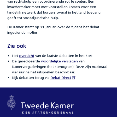
van rechtshulp een coördinerende rol te spelen. Een
kwartiermaker moet met voorstellen komen voor een
landelijk netwerk dat burgers overal in het land toegang
geeft tot sociaaljuridische hulp.
De Kamer stemt op 21 januari over de tijdens het debat
ingediende moties.
Zie ook
Het
overzicht
van de laatste debatten in het kort
De geredigeerde
woordelijke verslagen
van
Kamervergaderingen (het stenogram). Deze zijn maximaal
vier uur na het uitspreken beschikbaar.
Kijk debatten terug via
External
Debat Direct
link: