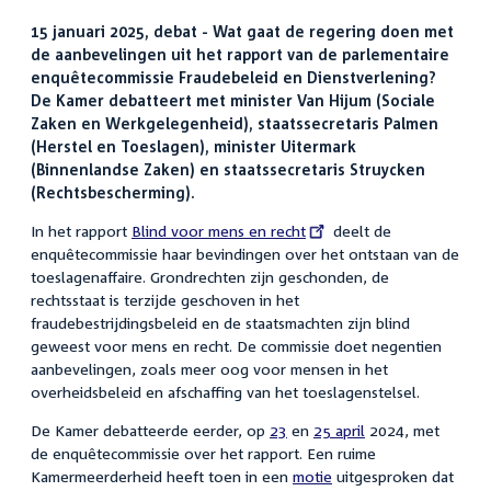
15 januari 2025, debat - Wat gaat de regering doen met
de aanbevelingen uit het rapport van de parlementaire
enquêtecommissie Fraudebeleid en Dienstverlening?
De Kamer debatteert met minister Van Hijum (Sociale
Zaken en Werkgelegenheid), staatssecretaris Palmen
(Herstel en Toeslagen), minister Uitermark
(Binnenlandse Zaken) en staatssecretaris Struycken
(Rechtsbescherming).
In het rapport
External
Blind voor mens en recht
deelt de
enquêtecommissie haar bevindingen over het ontstaan van de
link:
toeslagenaffaire. Grondrechten zijn geschonden, de
rechtsstaat is terzijde geschoven in het
fraudebestrijdingsbeleid en de staatsmachten zijn blind
geweest voor mens en recht. De commissie doet negentien
aanbevelingen, zoals meer oog voor mensen in het
overheidsbeleid en afschaffing van het toeslagenstelsel.
De Kamer debatteerde eerder, op
23
en
25 april
2024, met
de enquêtecommissie over het rapport. Een ruime
Kamermeerderheid heeft toen in een
motie
uitgesproken dat