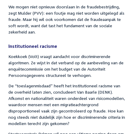
We mogen niet opnieuw doorslaan in de fraudebestrijding,
zegt Mulder (PVV): een foutje mag niet worden uitgelegd als
fraude. Maar hij wil ook voorkomen dat de fraudeaanpak te
soft wordt, want dat tast het fundament van de sociale
zekerheid aan.
Institutioneel racisme
Koekkoek (Volt) vraagt aandacht voor discriminerende
algoritmen. Ze wijst in dat verband op de aanbeveling van de
enquêtecommissie om het budget van de Autoriteit
Persoonsgegevens structureel te verhogen.
De “toeslagenmisdaad” heeft het institutioneel racisme van
de overheid laten zien, concludeert Van Baarle (DENK).
Afkomst en nationaliteit waren onderdeel van risicomodellen,
waardoor mensen met een migratieachtergrond
disproportioneel vaak zijn gecontroleerd op fraude. Hoe kan
nog steeds niet duidelijk zijn hoe er discriminerende criteria in
modellen terecht zijn gekomen?
Staatssecretaris Palmen wil nog een ultieme poging doen om