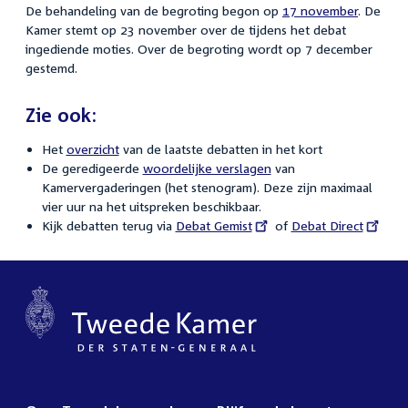
De behandeling van de begroting begon op
17 november
. De
Kamer stemt op 23 november over de tijdens het debat
ingediende moties. Over de begroting wordt op 7 december
gestemd.
Zie ook:
Het
overzicht
van de laatste debatten in het kort
De geredigeerde
woordelijke verslagen
van
Kamervergaderingen (het stenogram). Deze zijn maximaal
vier uur na het uitspreken beschikbaar.
Kijk debatten terug via
External
Debat Gemist
of
External
Debat Direct
link:
link: