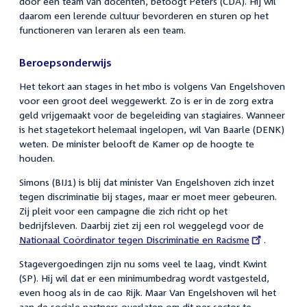
door een team van docenten, betoogt Peters (CDA). Hij wil
daarom een lerende cultuur bevorderen en sturen op het
functioneren van leraren als een team.
Beroepsonderwijs
Het tekort aan stages in het mbo is volgens Van Engelshoven
voor een groot deel weggewerkt. Zo is er in de zorg extra
geld vrijgemaakt voor de begeleiding van stagiaires. Wanneer
is het stagetekort helemaal ingelopen, wil Van Baarle (DENK)
weten. De minister belooft de Kamer op de hoogte te
houden.
Simons (BIJ1) is blij dat minister Van Engelshoven zich inzet
tegen discriminatie bij stages, maar er moet meer gebeuren.
Zij pleit voor een campagne die zich richt op het
bedrijfsleven. Daarbij ziet zij een rol weggelegd voor de
External
Nationaal Coördinator tegen Discriminatie en Racisme
link:
.
Stagevergoedingen zijn nu soms veel te laag, vindt Kwint
(SP). Hij wil dat er een minimumbedrag wordt vastgesteld,
even hoog als in de cao Rijk. Maar Van Engelshoven wil het
aan de sociale partners overlaten om dit per sector te