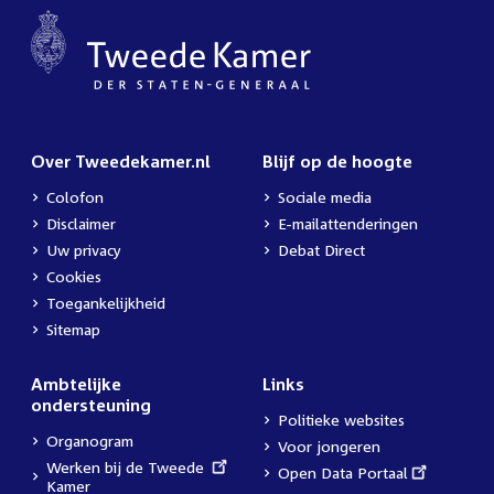
Over Tweedekamer.nl
Blijf op de hoogte
Colofon
Sociale media
Disclaimer
E-mailattenderingen
Uw privacy
Debat Direct
Cookies
Toegankelijkheid
Sitemap
Ambtelijke
Links
ondersteuning
Politieke websites
Organogram
Voor jongeren
External
Werken bij de Tweede
External
Open Data Portaal
link:
Kamer
link: