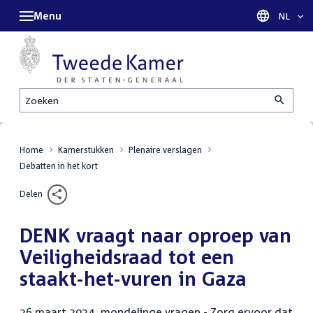
Menu
Taal sel
NL
Zoeken
Home
Kamerstukken
Plenaire verslagen
Debatten in het kort
Delen
DENK vraagt naar oproep van
Veiligheidsraad tot een
staakt-het-vuren in Gaza
26 maart 2024, mondelinge vragen - Zorg ervoor dat