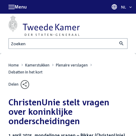
Menu
Taal sel
NL
Zoeken
Home
Kamerstukken
Plenaire verslagen
Debatten in het kort
Delen
ChristenUnie stelt vragen
over koninklijke
onderscheidingen
1 april 2025, mondelinge vragen – Bikker (ChristenUnie)