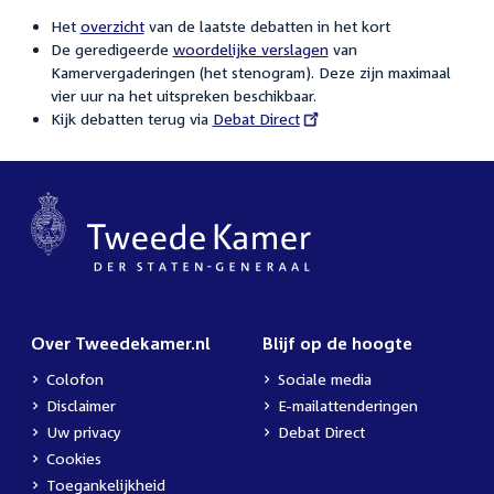
Het
overzicht
van de laatste debatten in het kort
De geredigeerde
woordelijke verslagen
van
Kamervergaderingen (het stenogram). Deze zijn maximaal
vier uur na het uitspreken beschikbaar.
Kijk debatten terug via
External
Debat Direct
link:
Over Tweedekamer.nl
Blijf op de hoogte
Colofon
Sociale media
Disclaimer
E-mailattenderingen
Uw privacy
Debat Direct
Cookies
Toegankelijkheid