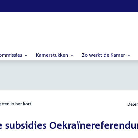
commissies
Kamerstukken
Zo werkt de Kamer
tten in het kort
Dele
e subsidies Oekraïnereferend