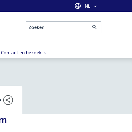
Taal selectie
NL
Zoeken
Contact en bezoek
n
um