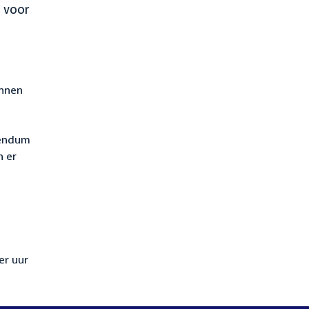
 voor
annen
rendum
h er
er uur