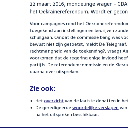
22 maart 2016, mondelinge vragen - CDA'
het Oekraïnereferendum. Wordt er gecon
Voor campagnes rond het Oekraïnereferendum
toegekend aan instellingen en bedrijven zond
schuilgaan. Omdat de commissie bang was vo
bewust niet zijn getoetst, meldt De Telegraaf
rechtmatigheid van de toekenning?, vraagt Am
voorkomen dat de regering enige invloed heef
partij is. De referendumcommissie en de Kiesr
daarna over uitspreken.
Zie ook:
Het
overzicht
van de laatste debatten in het
De geredigeerde
woordelijke verslagen
van 
na het uitspreken beschikbaar.