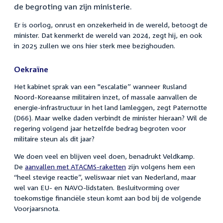
de begroting van zijn ministerie.
Er is oorlog, onrust en onzekerheid in de wereld, betoogt de
minister. Dat kenmerkt de wereld van 2024, zegt hij, en ook
in 2025 zullen we ons hier sterk mee bezighouden.
Oekraïne
Het kabinet sprak van een "escalatie” wanneer Rusland
Noord-Koreaanse militairen inzet, of massale aanvallen de
energie-infrastructuur in het land lamleggen, zegt Paternotte
(D66). Maar welke daden verbindt de minister hieraan? Wil de
regering volgend jaar hetzelfde bedrag begroten voor
militaire steun als dit jaar?
We doen veel en blijven veel doen, benadrukt Veldkamp.
De
aanvallen met ATACMS-raketten
zijn volgens hem een
“heel stevige reactie”, weliswaar niet van Nederland, maar
wel van EU- en NAVO-lidstaten. Besluitvorming over
toekomstige financiële steun komt aan bod bij de volgende
Voorjaarsnota.