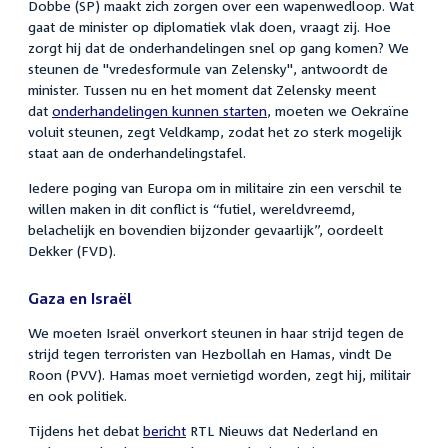
Dobbe (SP) maakt zich zorgen over een wapenwedloop. Wat
gaat de minister op diplomatiek vlak doen, vraagt zij. Hoe
zorgt hij dat de onderhandelingen snel op gang komen? We
steunen de "vredesformule van Zelensky", antwoordt de
minister. Tussen nu en het moment dat Zelensky meent
dat
onderhandelingen kunnen starten
, moeten we Oekraïne
voluit steunen, zegt Veldkamp, zodat het zo sterk mogelijk
staat aan de onderhandelingstafel.
Iedere poging van Europa om in militaire zin een verschil te
willen maken in dit conflict is “futiel, wereldvreemd,
belachelijk en bovendien bijzonder gevaarlijk”, oordeelt
Dekker (FVD).
Gaza en Israël
We moeten Israël onverkort steunen in haar strijd tegen de
strijd tegen terroristen van Hezbollah en Hamas, vindt De
Roon (PVV). Hamas moet vernietigd worden, zegt hij, militair
en ook politiek.
Tijdens het debat
bericht
RTL Nieuws dat Nederland en