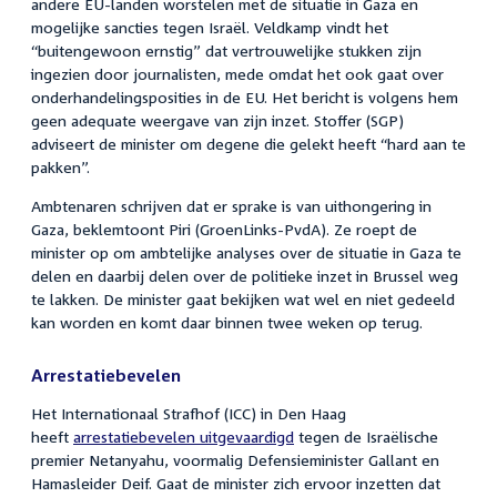
andere EU-landen worstelen met de situatie in Gaza en
mogelijke sancties tegen Israël. Veldkamp vindt het
“buitengewoon ernstig” dat vertrouwelijke stukken zijn
ingezien door journalisten, mede omdat het ook gaat over
onderhandelingsposities in de EU. Het bericht is volgens hem
geen adequate weergave van zijn inzet. Stoffer (SGP)
adviseert de minister om degene die gelekt heeft “hard aan te
pakken”.
Ambtenaren schrijven dat er sprake is van uithongering in
Gaza, beklemtoont Piri (GroenLinks-PvdA). Ze roept de
minister op om ambtelijke analyses over de situatie in Gaza te
delen en daarbij delen over de politieke inzet in Brussel weg
te lakken. De minister gaat bekijken wat wel en niet gedeeld
kan worden en komt daar binnen twee weken op terug.
Arrestatiebevelen
Het Internationaal Strafhof (ICC) in Den Haag
heeft
arrestatiebevelen uitgevaardigd
tegen de Israëlische
premier Netanyahu, voormalig Defensieminister Gallant en
Hamasleider Deif. Gaat de minister zich ervoor inzetten dat