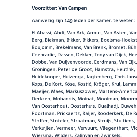
Voorzitter: Van Campen
Aanwezig zijn 149 leden der Kamer, te weten:
El Abassi, Abdi, Van Ark, Armut, Van Asten, Va
Berg, Biekman, Bikker, Bikkers, Boelsma-Hoeks
Boujdaini, Brekelmans, Van Brenk, Bromet, Büh
Coenradie, Dassen, Dekker, Tony van Dijck, Heera
Dobbe, Van Duijvenvoorde, Eerdmans, Van Eijk, 
Groningen, Peter de Groot, Hamstra, Heutink,
Huidekooper, Huizenga, Jagtenberg, Chris Janse
Kops, De Kort, Köse, Kostić, Kröger, Krul, Lam
Maeijer, Maes, Markuszower, Martens-America
Derkzen, Mohandis, Moinat, Mooiman, Moorman,
Van Oosterhout, Oosterhuis, Oualhadj, Ouwehan
Poortman, Prickaertz, Raijer, Rooderkerk, De Ro
Stoffer, Stöteler, Straatman, Struijs, Stultien
Verkuijlen, Vermeer, Vervuurt, Vliegenthart, V
Wiersma, Wilders, Zalinyan en Zwinkels,