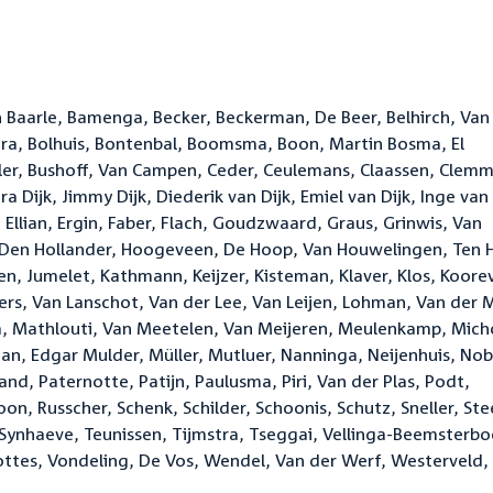
n Baarle, Bamenga, Becker, Beckerman, De Beer, Belhirch, Van
tra, Bolhuis, Bontenbal, Boomsma, Boon, Martin Bosma, El
ler, Bushoff, Van Campen, Ceder, Ceulemans, Claassen, Clemm
 Dijk, Jimmy Dijk, Diederik van Dijk, Emiel van Dijk, Inge van 
Ellian, Ergin, Faber, Flach, Goudzwaard, Graus, Grinwis, Van
 Den Hollander, Hoogeveen, De Hoop, Van Houwelingen, Ten 
n, Jumelet, Kathmann, Keijzer, Kisteman, Klaver, Klos, Koore
mers, Van Lanschot, Van der Lee, Van Leijen, Lohman, Van der 
, Mathlouti, Van Meetelen, Van Meijeren, Meulenkamp, Mich
 Edgar Mulder, Müller, Mutluer, Nanninga, Neijenhuis, Nob
d, Paternotte, Patijn, Paulusma, Piri, Van der Plas, Podt,
on, Russcher, Schenk, Schilder, Schoonis, Schutz, Sneller, Ste
s, Synhaeve, Teunissen, Tijmstra, Tseggai, Vellinga-Beemsterbo
lottes, Vondeling, De Vos, Wendel, Van der Werf, Westerveld,