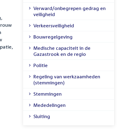
Verward/onbegrepen gedrag en
veiligheid
g,
evrouw
Verkeersveiligheid
n
Bouwregelgeving
w
patie,
Medische capaciteit in de
Gazastrook en de regio
Politie
Regeling van werkzaamheden
(stemmingen)
Stemmingen
Mededelingen
Sluiting