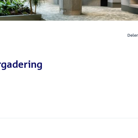
Dele
rgadering