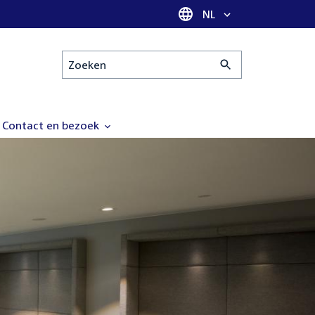
Taal selectie
NL
Zoeken
Contact en bezoek