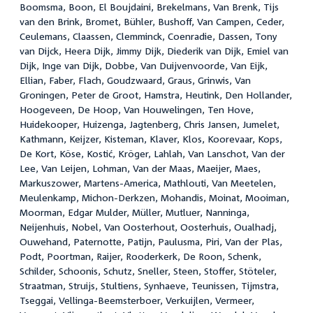
Boomsma, Boon, El Boujdaini, Brekelmans, Van Brenk, Tijs
van den Brink, Bromet, Bühler, Bushoff, Van Campen, Ceder,
Ceulemans, Claassen, Clemminck, Coenradie, Dassen, Tony
van Dijck, Heera Dijk, Jimmy Dijk, Diederik van Dijk, Emiel van
Dijk, Inge van Dijk, Dobbe, Van Duijvenvoorde, Van Eijk,
Ellian, Faber, Flach, Goudzwaard, Graus, Grinwis, Van
Groningen, Peter de Groot, Hamstra, Heutink, Den Hollander,
Hoogeveen, De Hoop, Van Houwelingen, Ten Hove,
Huidekooper, Huizenga, Jagtenberg, Chris Jansen, Jumelet,
Kathmann, Keijzer, Kisteman, Klaver, Klos, Koorevaar, Kops,
De Kort, Köse, Kostić, Kröger, Lahlah, Van Lanschot, Van der
Lee, Van Leijen, Lohman, Van der Maas, Maeijer, Maes,
Markuszower, Martens-America, Mathlouti, Van Meetelen,
Meulenkamp, Michon-Derkzen, Mohandis, Moinat, Mooiman,
Moorman, Edgar Mulder, Müller, Mutluer, Nanninga,
Neijenhuis, Nobel, Van Oosterhout, Oosterhuis, Oualhadj,
Ouwehand, Paternotte, Patijn, Paulusma, Piri, Van der Plas,
Podt, Poortman, Raijer, Rooderkerk, De Roon, Schenk,
Schilder, Schoonis, Schutz, Sneller, Steen, Stoffer, Stöteler,
Straatman, Struijs, Stultiens, Synhaeve, Teunissen, Tijmstra,
Tseggai, Vellinga-Beemsterboer, Verkuijlen, Vermeer,