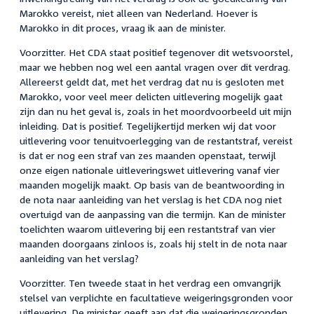
Marokko vereist, niet alleen van Nederland. Hoever is
Marokko in dit proces, vraag ik aan de minister.
Voorzitter. Het CDA staat positief tegenover dit wetsvoorstel,
maar we hebben nog wel een aantal vragen over dit verdrag.
Allereerst geldt dat, met het verdrag dat nu is gesloten met
Marokko, voor veel meer delicten uitlevering mogelijk gaat
zijn dan nu het geval is, zoals in het moordvoorbeeld uit mijn
inleiding. Dat is positief. Tegelijkertijd merken wij dat voor
uitlevering voor tenuitvoerlegging van de restantstraf, vereist
is dat er nog een straf van zes maanden openstaat, terwijl
onze eigen nationale uitleveringswet uitlevering vanaf vier
maanden mogelijk maakt. Op basis van de beantwoording in
de nota naar aanleiding van het verslag is het CDA nog niet
overtuigd van de aanpassing van die termijn. Kan de minister
toelichten waarom uitlevering bij een restantstraf van vier
maanden doorgaans zinloos is, zoals hij stelt in de nota naar
aanleiding van het verslag?
Voorzitter. Ten tweede staat in het verdrag een omvangrijk
stelsel van verplichte en facultatieve weigeringsgronden voor
uitlevering. De minister geeft aan dat die weigeringsgronden