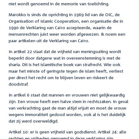
niet wordt genoemd in de memorie van toelichting.
Marokko is sinds de oprichting in 1969 lid van de OIC, de
Organisation of Islamic Cooperation, een organisatie die in
1990 de Verklaring van Caïro accepteerde, waarin de
mensenrechten juist weer worden afgewezen. Ik noem een
paar artikelen uit de Verklaring van Caïro.
In artikel 22 staat dat de vrijheid van meningsuiting wordt
beperkt door datgene wat in overeenstemming is met de
sharia. Dit is het islamitische boek van strafrecht. Wie ook
maar het minste of geringste tegen de islam heeft, verliest
per direct het recht om te blijven leven en riskeert de
doodstraf.
In artikel 6 staat dat mannen en vrouwen niet gelijkwaardig
zijn. Een vrouw heeft een halve stem in rechtszaken. In geval
van verkrachting gaat de man altijd vrijuit en moet de vrouw
wegens immoraliteit gedood worden, ook al is het duidelijk
dat zij werd overweldigd.
Artikel 10: er is geen vrijheid van godsdienst. Artikel 24: alle
rechten en vrijheden genoemd in deze verklaring zijn