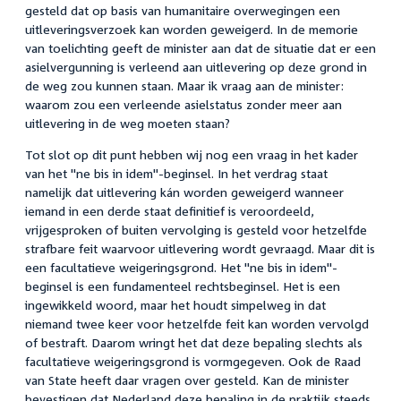
gesteld dat op basis van humanitaire overwegingen een
uitleveringsverzoek kan worden geweigerd. In de memorie
van toelichting geeft de minister aan dat de situatie dat er een
asielvergunning is verleend aan uitlevering op deze grond in
de weg zou kunnen staan. Maar ik vraag aan de minister:
waarom zou een verleende asielstatus zonder meer aan
uitlevering in de weg moeten staan?
Tot slot op dit punt hebben wij nog een vraag in het kader
van het "ne bis in idem"-beginsel. In het verdrag staat
namelijk dat uitlevering kán worden geweigerd wanneer
iemand in een derde staat definitief is veroordeeld,
vrijgesproken of buiten vervolging is gesteld voor hetzelfde
strafbare feit waarvoor uitlevering wordt gevraagd. Maar dit is
een facultatieve weigeringsgrond. Het "ne bis in idem"-
beginsel is een fundamenteel rechtsbeginsel. Het is een
ingewikkeld woord, maar het houdt simpelweg in dat
niemand twee keer voor hetzelfde feit kan worden vervolgd
of bestraft. Daarom wringt het dat deze bepaling slechts als
facultatieve weigeringsgrond is vormgegeven. Ook de Raad
van State heeft daar vragen over gesteld. Kan de minister
bevestigen dat Nederland deze bepaling in de praktijk steeds