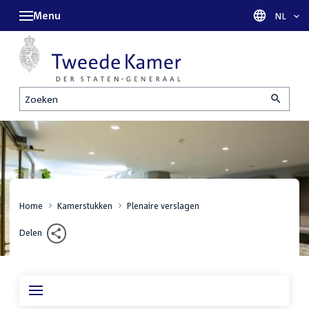
Menu
Taal sel
NL
Zoeken
Home
Kamerstukken
Plenaire verslagen
Delen
Inhoudsopgave