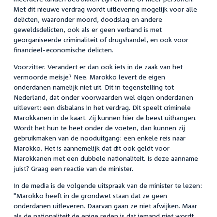
Met dit nieuwe verdrag wordt uitlevering mogelijk voor alle
delicten, waaronder moord, doodslag en andere
geweldsdelicten, ook als er geen verband is met
georganiseerde criminaliteit of drugshandel, en ook voor
financieel-economische delicten.
Voorzitter. Verandert er dan ook iets in de zaak van het
vermoorde meisje? Nee. Marokko levert de eigen
onderdanen namelijk niet uit. Dit in tegenstelling tot
Nederland, dat onder voorwaarden wel eigen onderdanen
uitlevert: een disbalans in het verdrag. Dit speelt criminele
Marokkanen in de kaart. Zij kunnen hier de beest uithangen.
Wordt het hun te heet onder de voeten, dan kunnen zij
gebruikmaken van de nooduitgang: een enkele reis naar
Marokko. Het is aannemelijk dat dit ook geldt voor
Marokkanen met een dubbele nationaliteit. Is deze aanname
juist? Graag een reactie van de minister.
In de media is de volgende uitspraak van de minister te lezen:
"Marokko heeft in de grondwet staan dat ze geen
onderdanen uitleveren. Daarvan gaan ze niet afwijken. Maar
als de nationaliteit de enige reden is dat iemand niet wordt