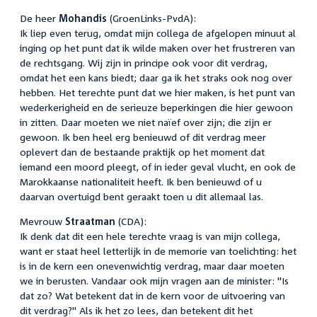
De heer
Mohandis
(GroenLinks-PvdA):
Ik liep even terug, omdat mijn collega de afgelopen minuut al
inging op het punt dat ik wilde maken over het frustreren van
de rechtsgang. Wij zijn in principe ook voor dit verdrag,
omdat het een kans biedt; daar ga ik het straks ook nog over
hebben. Het terechte punt dat we hier maken, is het punt van
wederkerigheid en de serieuze beperkingen die hier gewoon
in zitten. Daar moeten we niet naïef over zijn; die zijn er
gewoon. Ik ben heel erg benieuwd of dit verdrag meer
oplevert dan de bestaande praktijk op het moment dat
iemand een moord pleegt, of in ieder geval vlucht, en ook de
Marokkaanse nationaliteit heeft. Ik ben benieuwd of u
daarvan overtuigd bent geraakt toen u dit allemaal las.
Mevrouw
Straatman
(CDA):
Ik denk dat dit een hele terechte vraag is van mijn collega,
want er staat heel letterlijk in de memorie van toelichting: het
is in de kern een onevenwichtig verdrag, maar daar moeten
we in berusten. Vandaar ook mijn vragen aan de minister: "Is
dat zo? Wat betekent dat in de kern voor de uitvoering van
dit verdrag?" Als ik het zo lees, dan betekent dit het