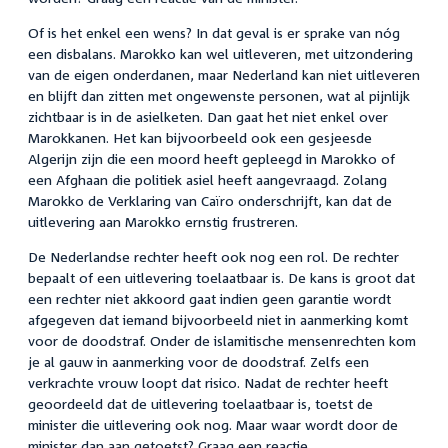
Of is het enkel een wens? In dat geval is er sprake van nóg
een disbalans. Marokko kan wel uitleveren, met uitzondering
van de eigen onderdanen, maar Nederland kan niet uitleveren
en blijft dan zitten met ongewenste personen, wat al pijnlijk
zichtbaar is in de asielketen. Dan gaat het niet enkel over
Marokkanen. Het kan bijvoorbeeld ook een gesjeesde
Algerijn zijn die een moord heeft gepleegd in Marokko of
een Afghaan die politiek asiel heeft aangevraagd. Zolang
Marokko de Verklaring van Caïro onderschrijft, kan dat de
uitlevering aan Marokko ernstig frustreren.
De Nederlandse rechter heeft ook nog een rol. De rechter
bepaalt of een uitlevering toelaatbaar is. De kans is groot dat
een rechter niet akkoord gaat indien geen garantie wordt
afgegeven dat iemand bijvoorbeeld niet in aanmerking komt
voor de doodstraf. Onder de islamitische mensenrechten kom
je al gauw in aanmerking voor de doodstraf. Zelfs een
verkrachte vrouw loopt dat risico. Nadat de rechter heeft
geoordeeld dat de uitlevering toelaatbaar is, toetst de
minister die uitlevering ook nog. Maar waar wordt door de
minister dan aan getoetst? Graag een reactie.