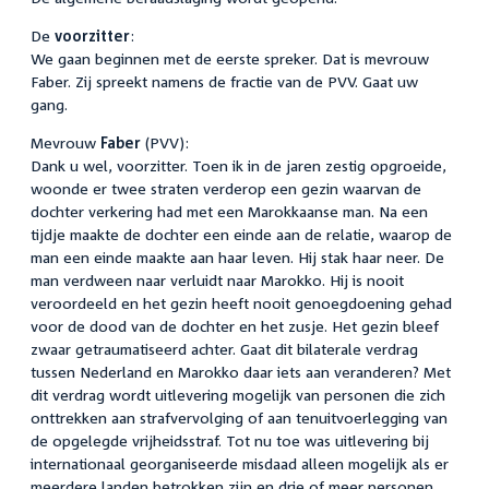
De
voorzitter
:
We gaan beginnen met de eerste spreker. Dat is mevrouw
Faber. Zij spreekt namens de fractie van de PVV. Gaat uw
gang.
Mevrouw
Faber
(PVV):
Dank u wel, voorzitter. Toen ik in de jaren zestig opgroeide,
woonde er twee straten verderop een gezin waarvan de
dochter verkering had met een Marokkaanse man. Na een
tijdje maakte de dochter een einde aan de relatie, waarop de
man een einde maakte aan haar leven. Hij stak haar neer. De
man verdween naar verluidt naar Marokko. Hij is nooit
veroordeeld en het gezin heeft nooit genoegdoening gehad
voor de dood van de dochter en het zusje. Het gezin bleef
zwaar getraumatiseerd achter. Gaat dit bilaterale verdrag
tussen Nederland en Marokko daar iets aan veranderen? Met
dit verdrag wordt uitlevering mogelijk van personen die zich
onttrekken aan strafvervolging of aan tenuitvoerlegging van
de opgelegde vrijheidsstraf. Tot nu toe was uitlevering bij
internationaal georganiseerde misdaad alleen mogelijk als er
meerdere landen betrokken zijn en drie of meer personen.