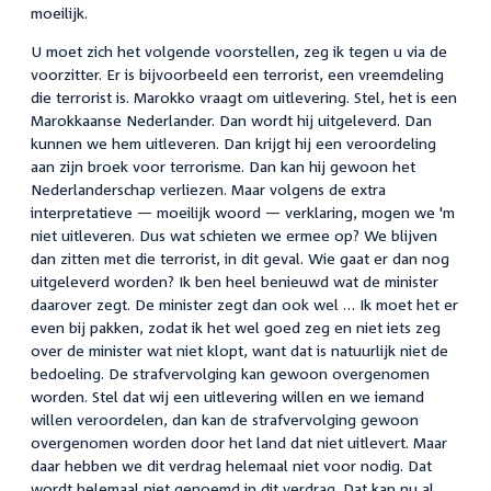
moeilijk.
U moet zich het volgende voorstellen, zeg ik tegen u via de
voorzitter. Er is bijvoorbeeld een terrorist, een vreemdeling
die terrorist is. Marokko vraagt om uitlevering. Stel, het is een
Marokkaanse Nederlander. Dan wordt hij uitgeleverd. Dan
kunnen we hem uitleveren. Dan krijgt hij een veroordeling
aan zijn broek voor terrorisme. Dan kan hij gewoon het
Nederlanderschap verliezen. Maar volgens de extra
interpretatieve — moeilijk woord — verklaring, mogen we 'm
niet uitleveren. Dus wat schieten we ermee op? We blijven
dan zitten met die terrorist, in dit geval. Wie gaat er dan nog
uitgeleverd worden? Ik ben heel benieuwd wat de minister
daarover zegt. De minister zegt dan ook wel … Ik moet het er
even bij pakken, zodat ik het wel goed zeg en niet iets zeg
over de minister wat niet klopt, want dat is natuurlijk niet de
bedoeling. De strafvervolging kan gewoon overgenomen
worden. Stel dat wij een uitlevering willen en we iemand
willen veroordelen, dan kan de strafvervolging gewoon
overgenomen worden door het land dat niet uitlevert. Maar
daar hebben we dit verdrag helemaal niet voor nodig. Dat
wordt helemaal niet genoemd in dit verdrag. Dat kan nu al.