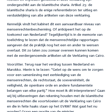
ondergeschikt aan de islamitische sharia. Artikel 25: de
islamitische sharia is de enige referentiebron ter uitleg en
verduidelijking van alle artikelen van deze verklaring.
Kennelijk vindt het kabinet dit een aanvaardbaar niveau van
mensenrechtenbescherming. Of anticipeert het op de
toekomst van Nederland? Tegelijkertijd is in de memorie van
toelichting te lezen dat de mensenrechtelijke rapportages
aangeven dat de praktijk nog het een en ander te wensen
overlaat. Dit zo laten zou zomaar overeen kunnen komen
met de eerdergenoemde artikelen uit de Verklaring van Caïro.
Voorzitter. Terug naar het verdrag tussen Nederland en
Marokko. Hierin is te lezen: "Gelet op de wens om te zorgen
voor een samenleving met eerbiediging van de
mensenrechten, de rechtsstaat, de soevereiniteit, de
veiligheid, de openbare orde en andere fundamentele
belangen van elke partij." Hoe moet ik dit interpreteren? Gaan
wij bij uitleveringen dan rekening houden met de islamitische
mensenrechten die voortvloeien uit de Verklaring van Caïro
en die in feite haaks staan op het EVRM? Wat gaat het nu
worden? Graag een reactie van de minister.