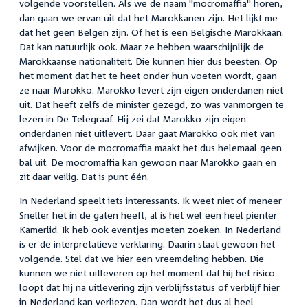
volgende voorstellen. Als we de naam "mocromaffia" horen,
dan gaan we ervan uit dat het Marokkanen zijn. Het lijkt me
dat het geen Belgen zijn. Of het is een Belgische Marokkaan.
Dat kan natuurlijk ook. Maar ze hebben waarschijnlijk de
Marokkaanse nationaliteit. Die kunnen hier dus beesten. Op
het moment dat het te heet onder hun voeten wordt, gaan
ze naar Marokko. Marokko levert zijn eigen onderdanen niet
uit. Dat heeft zelfs de minister gezegd, zo was vanmorgen te
lezen in De Telegraaf. Hij zei dat Marokko zijn eigen
onderdanen niet uitlevert. Daar gaat Marokko ook niet van
afwijken. Voor de mocromaffia maakt het dus helemaal geen
bal uit. De mocromaffia kan gewoon naar Marokko gaan en
zit daar veilig. Dat is punt één.
In Nederland speelt iets interessants. Ik weet niet of meneer
Sneller het in de gaten heeft, al is het wel een heel pienter
Kamerlid. Ik heb ook eventjes moeten zoeken. In Nederland
is er de interpretatieve verklaring. Daarin staat gewoon het
volgende. Stel dat we hier een vreemdeling hebben. Die
kunnen we niet uitleveren op het moment dat hij het risico
loopt dat hij na uitlevering zijn verblijfsstatus of verblijf hier
in Nederland kan verliezen. Dan wordt het dus al heel