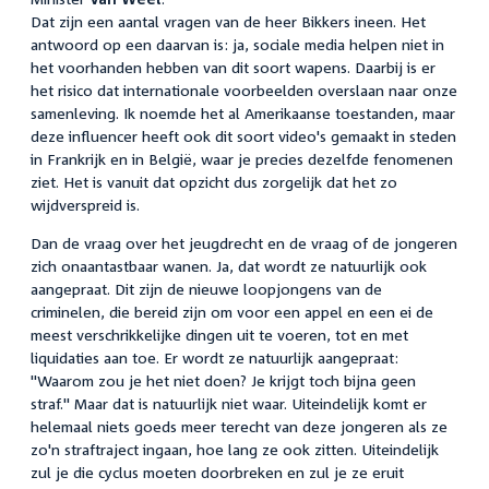
Dat zijn een aantal vragen van de heer Bikkers ineen. Het
antwoord op een daarvan is: ja, sociale media helpen niet in
het voorhanden hebben van dit soort wapens. Daarbij is er
het risico dat internationale voorbeelden overslaan naar onze
samenleving. Ik noemde het al Amerikaanse toestanden, maar
deze influencer heeft ook dit soort video's gemaakt in steden
in Frankrijk en in België, waar je precies dezelfde fenomenen
ziet. Het is vanuit dat opzicht dus zorgelijk dat het zo
wijdverspreid is.
Dan de vraag over het jeugdrecht en de vraag of de jongeren
zich onaantastbaar wanen. Ja, dat wordt ze natuurlijk ook
aangepraat. Dit zijn de nieuwe loopjongens van de
criminelen, die bereid zijn om voor een appel en een ei de
meest verschrikkelijke dingen uit te voeren, tot en met
liquidaties aan toe. Er wordt ze natuurlijk aangepraat:
"Waarom zou je het niet doen? Je krijgt toch bijna geen
straf." Maar dat is natuurlijk niet waar. Uiteindelijk komt er
helemaal niets goeds meer terecht van deze jongeren als ze
zo'n straftraject ingaan, hoe lang ze ook zitten. Uiteindelijk
zul je die cyclus moeten doorbreken en zul je ze eruit