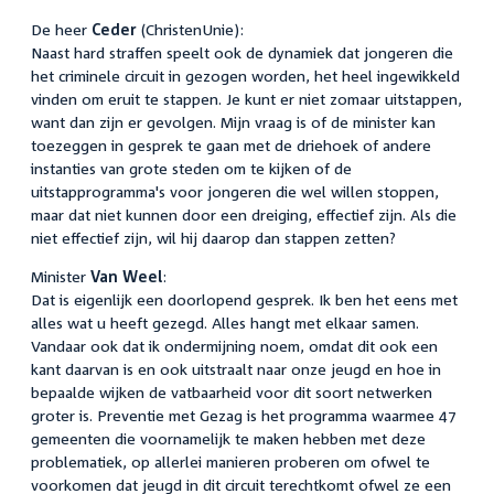
De heer
Ceder
(ChristenUnie):
Naast hard straffen speelt ook de dynamiek dat jongeren die
het criminele circuit in gezogen worden, het heel ingewikkeld
vinden om eruit te stappen. Je kunt er niet zomaar uitstappen,
want dan zijn er gevolgen. Mijn vraag is of de minister kan
toezeggen in gesprek te gaan met de driehoek of andere
instanties van grote steden om te kijken of de
uitstapprogramma's voor jongeren die wel willen stoppen,
maar dat niet kunnen door een dreiging, effectief zijn. Als die
niet effectief zijn, wil hij daarop dan stappen zetten?
Minister
Van Weel
:
Dat is eigenlijk een doorlopend gesprek. Ik ben het eens met
alles wat u heeft gezegd. Alles hangt met elkaar samen.
Vandaar ook dat ik ondermijning noem, omdat dit ook een
kant daarvan is en ook uitstraalt naar onze jeugd en hoe in
bepaalde wijken de vatbaarheid voor dit soort netwerken
groter is. Preventie met Gezag is het programma waarmee 47
gemeenten die voornamelijk te maken hebben met deze
problematiek, op allerlei manieren proberen om ofwel te
voorkomen dat jeugd in dit circuit terechtkomt ofwel ze een