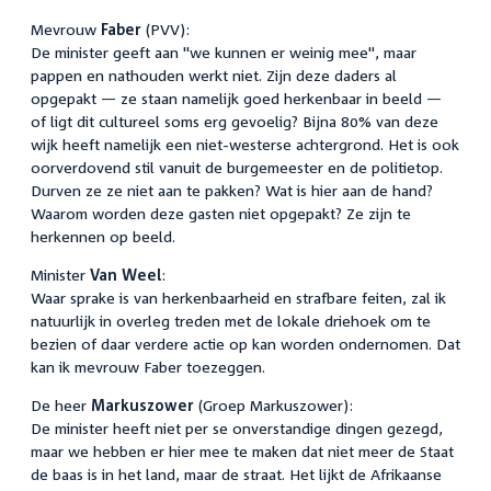
Mevrouw
Faber
(PVV):
De minister geeft aan "we kunnen er weinig mee", maar
pappen en nathouden werkt niet. Zijn deze daders al
opgepakt — ze staan namelijk goed herkenbaar in beeld —
of ligt dit cultureel soms erg gevoelig? Bijna 80% van deze
wijk heeft namelijk een niet-westerse achtergrond. Het is ook
oorverdovend stil vanuit de burgemeester en de politietop.
Durven ze ze niet aan te pakken? Wat is hier aan de hand?
Waarom worden deze gasten niet opgepakt? Ze zijn te
herkennen op beeld.
Minister
Van Weel
:
Waar sprake is van herkenbaarheid en strafbare feiten, zal ik
natuurlijk in overleg treden met de lokale driehoek om te
bezien of daar verdere actie op kan worden ondernomen. Dat
kan ik mevrouw Faber toezeggen.
De heer
Markuszower
(Groep Markuszower):
De minister heeft niet per se onverstandige dingen gezegd,
maar we hebben er hier mee te maken dat niet meer de Staat
de baas is in het land, maar de straat. Het lijkt de Afrikaanse