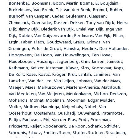
Bontenbal, Boomsma, Boon, Martin Bosma, El Boujdaini,
Brekelmans, Van Brenk, Tijs van den Brink, Bromet, Bühler,
Bushoff, Van Campen, Ceder, Ceulemans, Claassen,
Clemminck, Coenradie, Dassen, Dekker, Tony van Dijck, Heera
Dijk, Jimmy Dijk, Diederik van Dijk, Emiel van Dijk, Inge van
Dijk, Dobbe, Van Duijvenvoorde, Eerdmans, Van Eijk, Ellian,
Ergin, Faber, Flach, Goudzwaard, Graus, Grinwis, Van
Groningen, Peter de Groot, Hamstra, Heutink, Den Hollander,
Hoogeveen, De Hoop, Van Houwelingen, Ten Hove,
Huidekooper, Huizenga, Jagtenberg, Chris Jansen, Jumelet,
Kathmann, Keijzer, Kisteman, Klaver, Klos, Koorevaar, Kops,
De Kort, Köse, Kostić, Kröger, Krul, Lahlah, Lammers, Van
Lanschot, Van der Lee, Van Leijen, Lohman, Van der Maas,
Maeijer, Maes, Markuszower, Martens-America, Mathlouti,
Van Meetelen, Van Meijeren, Meulenkamp, Michon-Derkzen,
Mohandis, Moinat, Mooiman, Moorman, Edgar Mulder,
Müller, Mutluer, Nanninga, Neijenhuis, Nobel, Van
Oosterhout, Oosterhuis, Oualhadj, Ouwehand, Paternotte,
Patijn, Paulusma, Piri, Van der Plas, Podt, Poortman,
Prickaertz, Raijer, Rooderkerk, De Roon, Schenk, Schilder,
Schoonis, Schutz, Sneller, Steen, Stoffer, Stöteler, Straatman,