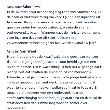
Mevrouw
Faber
(PVV):
In de Bijlmer loopt minderjarig tuig rond met vuurwapens. Ze
deinzen er niet voor terug om voor €5.000 een liquidatie uit
te voeren. Bang voor een straf zijn ze niet, want ze vallen
gewoon onder het jeugdstrafrecht, waarin de straffen
bedroevend laag zijn. Wanneer gaat de minister zich er eens
voor inzetten dat voor dit soort delicten het
volwassenenstrafrecht ingezet kan worden vanaf 14 jaar?
Minister
Van Weel
:
Ik ben het eens met de kwalificatie die u geeft aan mensen
die op zo'n jonge leeftijd voor €5.000 bereid zijn om een
leven te nemen. Dat is waanzinnig. Ik heb net al gezegd dat ik
niet geloof dat straffen de enige oplossing hiervoor is.
Uiteindelijk zul je in mensen die op zo'n jonge leeftijd al zo'n
mindset hebben, heel veel werk moeten stoppen om dat
weer te veranderen, los van welke strafmaat je toepast. Er
loopt op dit moment wel een onderzoek naar de
strafmaatverhoging binnen het jeugdstrafrecht en daar zal de
staatssecretaris van Justitie nog voor de zomer over
rapporteren.