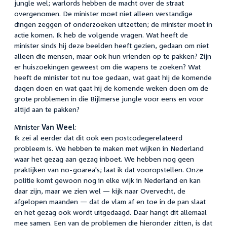
jungle wel; warlords hebben de macht over de straat
overgenomen. De minister moet niet alleen verstandige
dingen zeggen of onderzoeken uitzetten; de minister moet in
actie komen. Ik heb de volgende vragen. Wat heeft de
minister sinds hij deze beelden heeft gezien, gedaan om niet
alleen die mensen, maar ook hun vrienden op te pakken? Zijn
er huiszoekingen geweest om die wapens te zoeken? Wat
heeft de minister tot nu toe gedaan, wat gaat hij de komende
dagen doen en wat gaat hij de komende weken doen om de
grote problemen in die Bijlmerse jungle voor eens en voor
altijd aan te pakken?
Minister
Van Weel
:
Ik zei al eerder dat dit ook een postcodegerelateerd
probleem is. We hebben te maken met wijken in Nederland
waar het gezag aan gezag inboet. We hebben nog geen
praktijken van no-goarea's; laat ik dat vooropstellen. Onze
politie komt gewoon nog in elke wijk in Nederland en kan
daar zijn, maar we zien wel — kijk naar Overvecht, de
afgelopen maanden — dat de vlam af en toe in de pan slaat
en het gezag ook wordt uitgedaagd. Daar hangt dit allemaal
mee samen. Een van de problemen die hieronder zitten, is dat