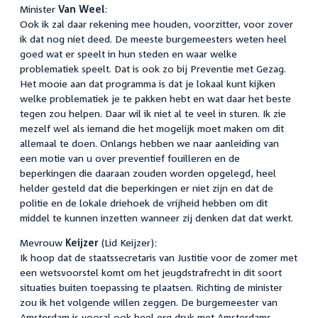
Minister
Van Weel
:
Ook ik zal daar rekening mee houden, voorzitter, voor zover
ik dat nog niet deed. De meeste burgemeesters weten heel
goed wat er speelt in hun steden en waar welke
problematiek speelt. Dat is ook zo bij Preventie met Gezag.
Het mooie aan dat programma is dat je lokaal kunt kijken
welke problematiek je te pakken hebt en wat daar het beste
tegen zou helpen. Daar wil ik niet al te veel in sturen. Ik zie
mezelf wel als iemand die het mogelijk moet maken om dit
allemaal te doen. Onlangs hebben we naar aanleiding van
een motie van u over preventief fouilleren en de
beperkingen die daaraan zouden worden opgelegd, heel
helder gesteld dat die beperkingen er niet zijn en dat de
politie en de lokale driehoek de vrijheid hebben om dit
middel te kunnen inzetten wanneer zij denken dat dat werkt.
Mevrouw
Keijzer
(Lid Keijzer):
Ik hoop dat de staatssecretaris van Justitie voor de zomer met
een wetsvoorstel komt om het jeugdstrafrecht in dit soort
situaties buiten toepassing te plaatsen. Richting de minister
zou ik het volgende willen zeggen. De burgemeester van
Amsterdam is vooral ook heel erg druk met Amsterdams