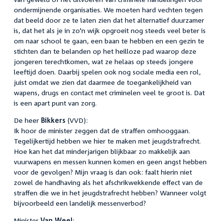
ondermijnende organisaties. We moeten hard vechten tegen
dat beeld door ze te laten zien dat het alternatief duurzamer
is, dat het als je in zo'n wijk opgroeit nog steeds veel beter is
om naar school te gaan, een baan te hebben en een gezin te
stichten dan te belanden op het heilloze pad waarop deze
jongeren terechtkomen, wat ze helaas op steeds jongere
leeftijd doen. Daarbij spelen ook nog sociale media een rol,
juist omdat we zien dat daarmee de toegankelijkheid van
wapens, drugs en contact met criminelen veel te groot is. Dat
is een apart punt van zorg.
De heer
Bikkers
(VVD):
Ik hoor de minister zeggen dat de straffen omhooggaan.
Tegelijkertijd hebben we hier te maken met jeugdstrafrecht.
Hoe kan het dat minderjarigen blijkbaar zo makkelijk aan
vuurwapens en messen kunnen komen en geen angst hebben
voor de gevolgen? Mijn vraag is dan ook: faalt hierin niet
zowel de handhaving als het afschrikwekkende effect van de
straffen die we in het jeugdstrafrecht hebben? Wanneer volgt
bijvoorbeeld een landelijk messenverbod?
Minister
Van Weel
: