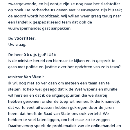
zwaargewonde, en bij eentje zijn ze nog naar het slachtoffer
op zoek. De rechercheurs geven aan: vuurwapens zijn bijzaak;
de moord wordt hoofdzaak. Wij willen weer graag terug naar
een landelijk gespecialiseerd team dat ook de
vuurwapenhandel gaat aanpakken.
De
voorzitter
:
Uw vraag.
De heer
Struijs
(50PLUS):
Is de minister bereid om hiernaar te kijken en in gesprek te
gaan met politie en justitie over het oprichten van zo'n team?
Minister
Van Weel
:
Ik wil nog niet zo ver gaan om meteen een team aan te
stellen. Ik heb wel gezegd dat ik de Wet wapens en munitie
wil herzien en dat ik de uitgangspunten die we daarbij
hebben genomen onder de loep wil nemen. Ik denk namelijk
dat we te veel uitwassen hebben gekregen door de jaren
heen; dat heeft de Raad van State ons ook verteld. We
hebben te veel laten liggen, om het maar zo te zeggen.
Daarbovenop speelt de problematiek van de onlinehandel en