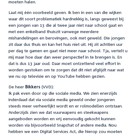
moeten halen.
Laat mij één voorbeeld geven. Ik ben in een van die wijken
waar dit soort problematiek hardnekkig is, langs geweest bij
een jongen van 13 die al twee jaar niet naar school gaat en
met een enkelband thuiszit vanwege meerdere
mishandelingen en berovingen, ook met geweld. Die jongen
zit daar dus thuis en kan het huis niet uit. Hij zit achttien uur
per dag te gamen en gaat niet meer naar school. Tja, vertelt u
mij maar hoe daar dan weer perspectief in te brengen is. En
dat is dus 13 jaar oud. Daar moet ontzettend veel effort in
worden gestoken om te zorgen dat dit niet afglijdt naar wat
we nu op televisie en op YouTube hebben gezien.
De heer
Bikkers
(VVD):
Ik pak even door op die sociale media. We zien enerzijds
inderdaad dat via sociale media geweld onder jongeren
steeds meer verheerlijkt wordt en er rolmodellen ontstaan.
Anderzijds zien we dat vuurwapens en steekwapens
aangeboden worden en vrij eenvoudig gekocht kunnen
worden via bijvoorbeeld Snapchat of andere media. Nou
hebben we een Digital Services Act, die hierop zou moeten