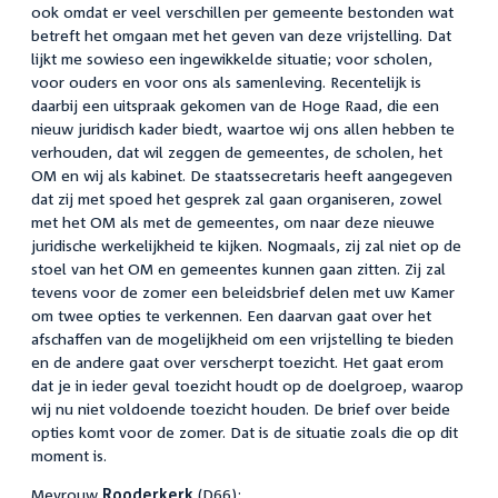
ook omdat er veel verschillen per gemeente bestonden wat
betreft het omgaan met het geven van deze vrijstelling. Dat
lijkt me sowieso een ingewikkelde situatie; voor scholen,
voor ouders en voor ons als samenleving. Recentelijk is
daarbij een uitspraak gekomen van de Hoge Raad, die een
nieuw juridisch kader biedt, waartoe wij ons allen hebben te
verhouden, dat wil zeggen de gemeentes, de scholen, het
OM en wij als kabinet. De staatssecretaris heeft aangegeven
dat zij met spoed het gesprek zal gaan organiseren, zowel
met het OM als met de gemeentes, om naar deze nieuwe
juridische werkelijkheid te kijken. Nogmaals, zij zal niet op de
stoel van het OM en gemeentes kunnen gaan zitten. Zij zal
tevens voor de zomer een beleidsbrief delen met uw Kamer
om twee opties te verkennen. Een daarvan gaat over het
afschaffen van de mogelijkheid om een vrijstelling te bieden
en de andere gaat over verscherpt toezicht. Het gaat erom
dat je in ieder geval toezicht houdt op de doelgroep, waarop
wij nu niet voldoende toezicht houden. De brief over beide
opties komt voor de zomer. Dat is de situatie zoals die op dit
moment is.
Mevrouw
Rooderkerk
(D66):