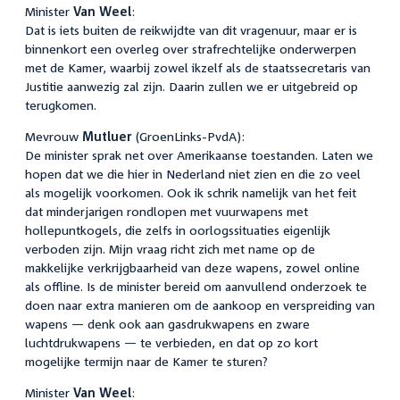
Minister
Van Weel
:
Dat is iets buiten de reikwijdte van dit vragenuur, maar er is
binnenkort een overleg over strafrechtelijke onderwerpen
met de Kamer, waarbij zowel ikzelf als de staatssecretaris van
Justitie aanwezig zal zijn. Daarin zullen we er uitgebreid op
terugkomen.
Mevrouw
Mutluer
(GroenLinks-PvdA):
De minister sprak net over Amerikaanse toestanden. Laten we
hopen dat we die hier in Nederland niet zien en die zo veel
als mogelijk voorkomen. Ook ik schrik namelijk van het feit
dat minderjarigen rondlopen met vuurwapens met
hollepuntkogels, die zelfs in oorlogssituaties eigenlijk
verboden zijn. Mijn vraag richt zich met name op de
makkelijke verkrijgbaarheid van deze wapens, zowel online
als offline. Is de minister bereid om aanvullend onderzoek te
doen naar extra manieren om de aankoop en verspreiding van
wapens — denk ook aan gasdrukwapens en zware
luchtdrukwapens — te verbieden, en dat op zo kort
mogelijke termijn naar de Kamer te sturen?
Minister
Van Weel
: