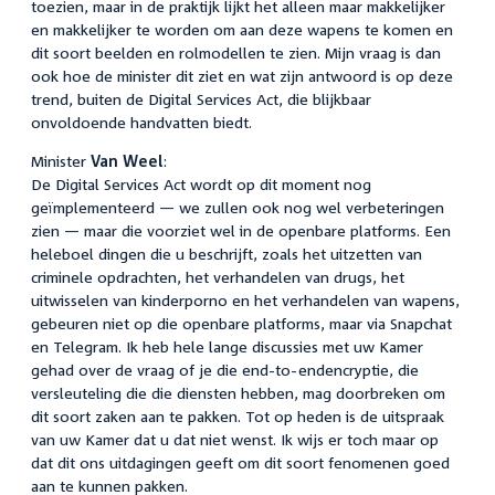
toezien, maar in de praktijk lijkt het alleen maar makkelijker
en makkelijker te worden om aan deze wapens te komen en
dit soort beelden en rolmodellen te zien. Mijn vraag is dan
ook hoe de minister dit ziet en wat zijn antwoord is op deze
trend, buiten de Digital Services Act, die blijkbaar
onvoldoende handvatten biedt.
Minister
Van Weel
:
De Digital Services Act wordt op dit moment nog
geïmplementeerd — we zullen ook nog wel verbeteringen
zien — maar die voorziet wel in de openbare platforms. Een
heleboel dingen die u beschrijft, zoals het uitzetten van
criminele opdrachten, het verhandelen van drugs, het
uitwisselen van kinderporno en het verhandelen van wapens,
gebeuren niet op die openbare platforms, maar via Snapchat
en Telegram. Ik heb hele lange discussies met uw Kamer
gehad over de vraag of je die end-to-endencryptie, die
versleuteling die die diensten hebben, mag doorbreken om
dit soort zaken aan te pakken. Tot op heden is de uitspraak
van uw Kamer dat u dat niet wenst. Ik wijs er toch maar op
dat dit ons uitdagingen geeft om dit soort fenomenen goed
aan te kunnen pakken.