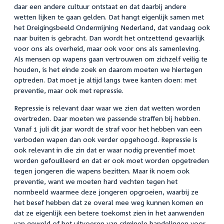
daar een andere cultuur ontstaat en dat daarbij andere
wetten lijken te gaan gelden. Dat hangt eigenlijk samen met
het Dreigingsbeeld Ondermijning Nederland, dat vandaag ook
naar buiten is gebracht. Dan wordt het ontzettend gevaarlijk
voor ons als overheid, maar ook voor ons als samenleving.
Als mensen op wapens gaan vertrouwen om zichzelf veilig te
houden, is het einde zoek en daarom moeten we hiertegen
optreden. Dat moet je altijd langs twee kanten doen: met
preventie, maar ook met repressie.
Repressie is relevant daar waar we zien dat wetten worden
overtreden. Daar moeten we passende straffen bij hebben.
Vanaf 1 juli dit jaar wordt de straf voor het hebben van een
verboden wapen dan ook verder opgehoogd. Repressie is
ook relevant in die zin dat er waar nodig preventief moet
worden gefouilleerd en dat er ook moet worden opgetreden
tegen jongeren die wapens bezitten. Maar ik noem ook
preventie, want we moeten hard vechten tegen het
normbeeld waarmee deze jongeren opgroeien, waarbij ze
het besef hebben dat ze overal mee weg kunnen komen en
dat ze eigenlijk een betere toekomst zien in het aanwenden
van geweld of het uitvoeren van criminele handelingen voor