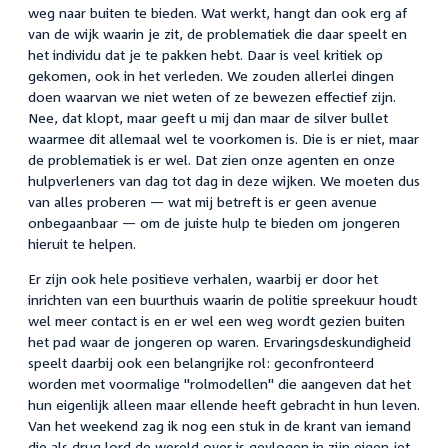
weg naar buiten te bieden. Wat werkt, hangt dan ook erg af
van de wijk waarin je zit, de problematiek die daar speelt en
het individu dat je te pakken hebt. Daar is veel kritiek op
gekomen, ook in het verleden. We zouden allerlei dingen
doen waarvan we niet weten of ze bewezen effectief zijn.
Nee, dat klopt, maar geeft u mij dan maar de silver bullet
waarmee dit allemaal wel te voorkomen is. Die is er niet, maar
de problematiek is er wel. Dat zien onze agenten en onze
hulpverleners van dag tot dag in deze wijken. We moeten dus
van alles proberen — wat mij betreft is er geen avenue
onbegaanbaar — om de juiste hulp te bieden om jongeren
hieruit te helpen.
Er zijn ook hele positieve verhalen, waarbij er door het
inrichten van een buurthuis waarin de politie spreekuur houdt
wel meer contact is en er wel een weg wordt gezien buiten
het pad waar de jongeren op waren. Ervaringsdeskundigheid
speelt daarbij ook een belangrijke rol: geconfronteerd
worden met voormalige "rolmodellen" die aangeven dat het
hun eigenlijk alleen maar ellende heeft gebracht in hun leven.
Van het weekend zag ik nog een stuk in de krant van iemand
die als drug lord de wereld over is gevlogen in zijn eigen jet.