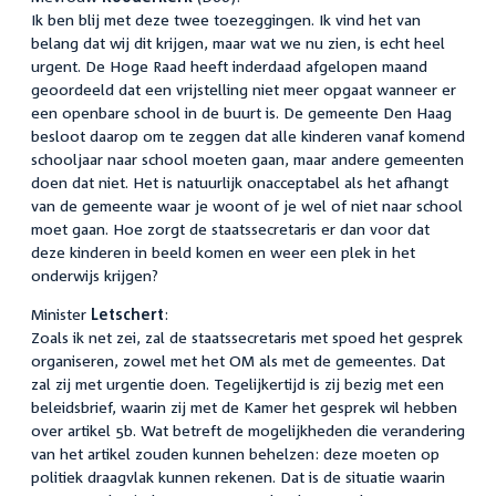
Ik ben blij met deze twee toezeggingen. Ik vind het van
belang dat wij dit krijgen, maar wat we nu zien, is echt heel
urgent. De Hoge Raad heeft inderdaad afgelopen maand
geoordeeld dat een vrijstelling niet meer opgaat wanneer er
een openbare school in de buurt is. De gemeente Den Haag
besloot daarop om te zeggen dat alle kinderen vanaf komend
schooljaar naar school moeten gaan, maar andere gemeenten
doen dat niet. Het is natuurlijk onacceptabel als het afhangt
van de gemeente waar je woont of je wel of niet naar school
moet gaan. Hoe zorgt de staatssecretaris er dan voor dat
deze kinderen in beeld komen en weer een plek in het
onderwijs krijgen?
Minister
Letschert
:
Zoals ik net zei, zal de staatssecretaris met spoed het gesprek
organiseren, zowel met het OM als met de gemeentes. Dat
zal zij met urgentie doen. Tegelijkertijd is zij bezig met een
beleidsbrief, waarin zij met de Kamer het gesprek wil hebben
over artikel 5b. Wat betreft de mogelijkheden die verandering
van het artikel zouden kunnen behelzen: deze moeten op
politiek draagvlak kunnen rekenen. Dat is de situatie waarin