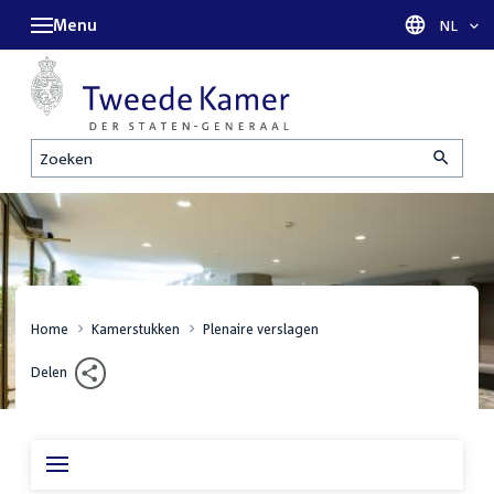
Menu
Taal sel
NL
Zoeken
Home
Kamerstukken
Plenaire verslagen
Delen
Inhoudsopgave