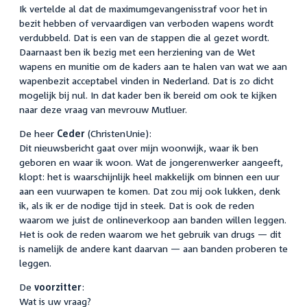
Ik vertelde al dat de maximumgevangenisstraf voor het in
bezit hebben of vervaardigen van verboden wapens wordt
verdubbeld. Dat is een van de stappen die al gezet wordt.
Daarnaast ben ik bezig met een herziening van de Wet
wapens en munitie om de kaders aan te halen van wat we aan
wapenbezit acceptabel vinden in Nederland. Dat is zo dicht
mogelijk bij nul. In dat kader ben ik bereid om ook te kijken
naar deze vraag van mevrouw Mutluer.
De heer
Ceder
(ChristenUnie):
Dit nieuwsbericht gaat over mijn woonwijk, waar ik ben
geboren en waar ik woon. Wat de jongerenwerker aangeeft,
klopt: het is waarschijnlijk heel makkelijk om binnen een uur
aan een vuurwapen te komen. Dat zou mij ook lukken, denk
ik, als ik er de nodige tijd in steek. Dat is ook de reden
waarom we juist de onlineverkoop aan banden willen leggen.
Het is ook de reden waarom we het gebruik van drugs — dit
is namelijk de andere kant daarvan — aan banden proberen te
leggen.
De
voorzitter
:
Wat is uw vraag?