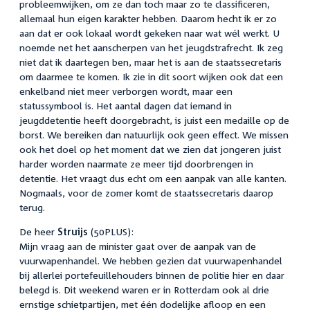
probleemwijken, om ze dan toch maar zo te classificeren,
allemaal hun eigen karakter hebben. Daarom hecht ik er zo
aan dat er ook lokaal wordt gekeken naar wat wél werkt. U
noemde net het aanscherpen van het jeugdstrafrecht. Ik zeg
niet dat ik daartegen ben, maar het is aan de staatssecretaris
om daarmee te komen. Ik zie in dit soort wijken ook dat een
enkelband niet meer verborgen wordt, maar een
statussymbool is. Het aantal dagen dat iemand in
jeugddetentie heeft doorgebracht, is juist een medaille op de
borst. We bereiken dan natuurlijk ook geen effect. We missen
ook het doel op het moment dat we zien dat jongeren juist
harder worden naarmate ze meer tijd doorbrengen in
detentie. Het vraagt dus echt om een aanpak van alle kanten.
Nogmaals, voor de zomer komt de staatssecretaris daarop
terug.
De heer
Struijs
(50PLUS):
Mijn vraag aan de minister gaat over de aanpak van de
vuurwapenhandel. We hebben gezien dat vuurwapenhandel
bij allerlei portefeuillehouders binnen de politie hier en daar
belegd is. Dit weekend waren er in Rotterdam ook al drie
ernstige schietpartijen, met één dodelijke afloop en een