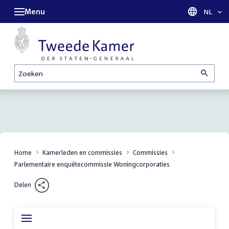
Menu
Taal sel
NL
Zoeken
Home
Kamerleden en commissies
Commissies
Parlementaire enquêtecommissie Woningcorporaties
Delen
Secundaire