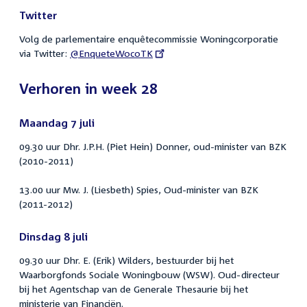
Twitter
Volg de parlementaire enquêtecommissie Woningcorporatie
via Twitter:
External
@EnqueteWocoTK
link:
Verhoren in week 28
Maandag 7 juli
09.30 uur Dhr. J.P.H. (Piet Hein) Donner, oud-minister van BZK
(2010-2011)
13.00 uur Mw. J. (Liesbeth) Spies, Oud-minister van BZK
(2011-2012)
Dinsdag 8 juli
09.30 uur Dhr. E. (Erik) Wilders, bestuurder bij het
Waarborgfonds Sociale Woningbouw (WSW). Oud-directeur
bij het Agentschap van de Generale Thesaurie bij het
ministerie van Financiën.