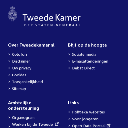
Over Tweedekamer.nl
Blijf op de hoogte
Colofon
Sociale media
Disclaimer
E-mailattenderingen
Uw privacy
Debat Direct
Cookies
Toegankelijkheid
Sitemap
Ambtelijke
Links
ondersteuning
Politieke websites
Organogram
Voor jongeren
External
Werken bij de Tweede
External
Open Data Portaal