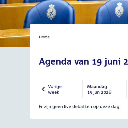
Home
Agenda van 19 juni 
Vorige
Maandag
week
15 jun 2026
Vorige
Maandag
8
15
Er zijn geen live debatten op deze dag.
juni
juni
2026
2026