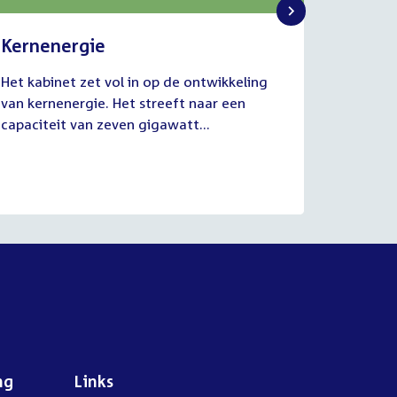
Kernenergie
Uitvo
2
1
Het kabinet zet vol in op de ontwikkeling
De commi
juli
juli
van kernenergie. Het streeft naar een
Werkgel
2026
2026
capaciteit van zeven gigawatt...
juli van
aanhoud
ng
Links