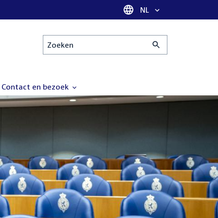
Taal selectie
NL
Zoeken
Contact en bezoek