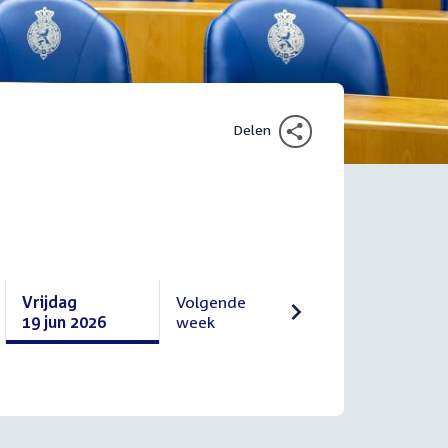
Delen
Vrijdag
Volgende
19 jun 2026
week
Vrijdag
Volgende
19
22
juni
juni
2026
2026