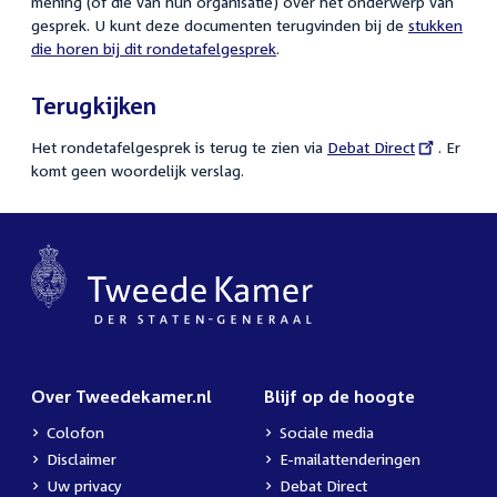
mening (of die van hun organisatie) over het onderwerp van
gesprek. U kunt deze documenten terugvinden bij de
stukken
die horen bij dit rondetafelgesprek
.
Terugkijken
Het rondetafelgesprek is terug te zien via
External
Debat Direct
. Er
komt geen woordelijk verslag.
link:
Over Tweedekamer.nl
Blijf op de hoogte
Colofon
Sociale media
Disclaimer
E-mailattenderingen
Uw privacy
Debat Direct