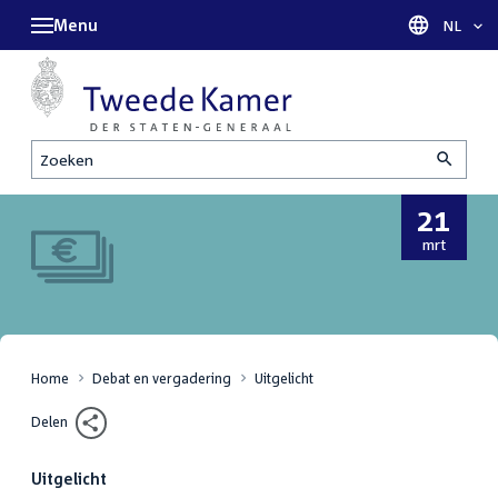
Menu
Taal sel
NL
Zoeken
21
21
mrt
maart
2024
Home
Debat en vergadering
Uitgelicht
Delen
Uitgelicht