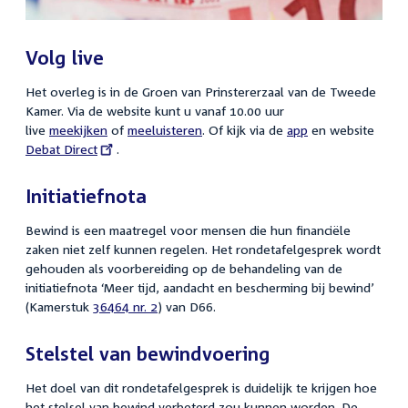
Volg live
Het overleg is in de Groen van Prinstererzaal van de Tweede
Kamer. Via de website kunt u vanaf 10.00 uur
live
meekijken
of
meeluisteren
. Of kijk via de
app
en website
Exter
Debat Direct
.
link:
Initiatiefnota
Bewind is een maatregel voor mensen die hun financiële
zaken niet zelf kunnen regelen. Het rondetafelgesprek wordt
gehouden als voorbereiding op de behandeling van de
initiatiefnota ‘Meer tijd, aandacht en bescherming bij bewind’
(Kamerstuk
36464 nr. 2
) van D66.
Stelstel van bewindvoering
Het doel van dit rondetafelgesprek is duidelijk te krijgen hoe
het stelsel van bewind verbeterd zou kunnen worden. De