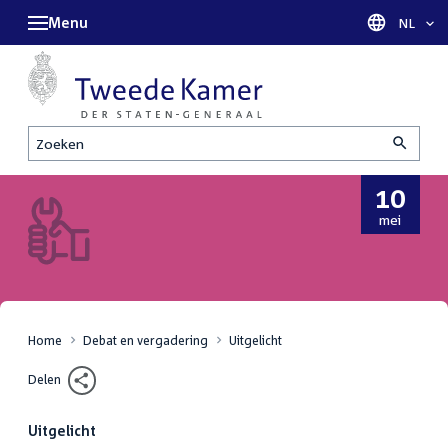
Menu
Taal sel
NL
Zoeken
10
10
mei
mei
2023
Home
Debat en vergadering
Uitgelicht
Delen
Uitgelicht