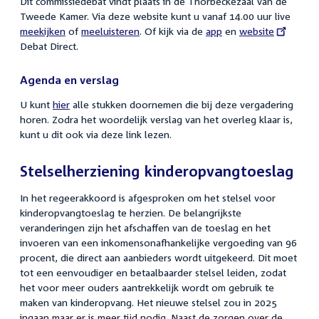
Dit commissiedebat vindt plaats in de Thorbeckezaal van de
Tweede Kamer. Via deze website kunt u vanaf 14.00 uur live
meekijken
of
meeluisteren
. Of kijk via de
app
en
External
website
Debat Direct.
link:
Agenda en verslag
U kunt
hier
alle stukken doornemen die bij deze vergadering
horen. Zodra het woordelijk verslag van het overleg klaar is,
kunt u dit ook via deze link lezen.
Stelselherziening kinderopvangtoeslag
In het regeerakkoord is afgesproken om het stelsel voor
kinderopvangtoeslag te herzien. De belangrijkste
veranderingen zijn het afschaffen van de toeslag en het
invoeren van een inkomensonafhankelijke vergoeding van 96
procent, die direct aan aanbieders wordt uitgekeerd. Dit moet
tot een eenvoudiger en betaalbaarder stelsel leiden, zodat
het voor meer ouders aantrekkelijk wordt om gebruik te
maken van kinderopvang. Het nieuwe stelsel zou in 2025
ingaan maar er is meer tijd nodig. Naast de zorgen over de