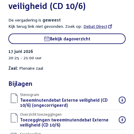
veiligheid (CD 10/6)
De vergadering is
geweest
Kijk terug link niet gevonden. Zoek op:
External
Debat Direct
link:
Bekijk dagoverzicht
17 juni 2026
20:25 - 21:00 uur
Zaal:
Plenaire zaal
Bijlagen
Stenogram
Download
Tweeminutendebat Externe veiligheid (CD
bestand:
10/6) (ongecorrigeerd)
()
Overzicht toezeggingen
Download
Toezeggingen tweeminutendebat Externe
bestand:
veiligheid (CD 10/6)
()