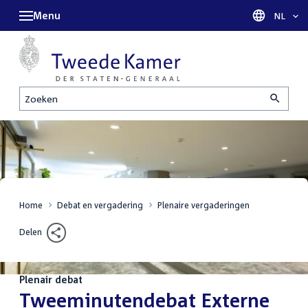
Menu
Taal sel
NL
Zoeken
Home
Debat en vergadering
Plenaire vergaderingen
Delen
Plenair debat
:
Tweeminutendebat Externe