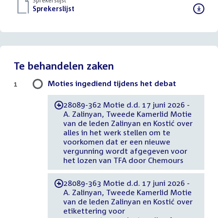
Sprekerslijst
Download
Sprekerslijst
()
bestand:
Te behandelen zaken
Moties ingediend tijdens het debat
1
28089-362 Motie d.d. 17 juni 2026 -
-
A. Zalinyan, Tweede Kamerlid Motie
van de leden Zalinyan en Kostić over
alles in het werk stellen om te
voorkomen dat er een nieuwe
vergunning wordt afgegeven voor
het lozen van TFA door Chemours
28089-363 Motie d.d. 17 juni 2026 -
-
A. Zalinyan, Tweede Kamerlid Motie
van de leden Zalinyan en Kostić over
etikettering voor