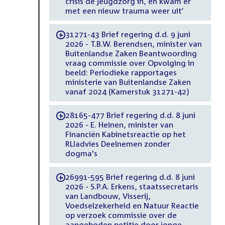
crisis de jeugdzorg in, en kwam er
met een nieuw trauma weer uit’
31271-43 Brief regering d.d. 9 juni
-
2026 - T.B.W. Berendsen, minister van
Buitenlandse Zaken Beantwoording
vraag commissie over Opvolging in
beeld: Periodieke rapportages
ministerie van Buitenlandse Zaken
vanaf 2024 (Kamerstuk 31271-42)
28165-477 Brief regering d.d. 8 juni
-
2026 - E. Heinen, minister van
Financiën Kabinetsreactie op het
RLIadvies Deelnemen zonder
dogma's
26991-595 Brief regering d.d. 8 juni
-
2026 - S.P.A. Erkens, staatssecretaris
van Landbouw, Visserij,
Voedselzekerheid en Natuur Reactie
op verzoek commissie over de
aangeboden petitie door jonge