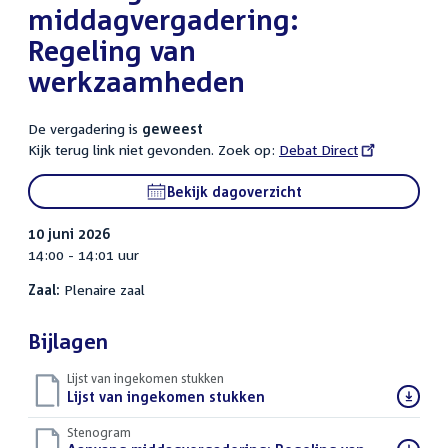
middagvergadering:
Regeling van
werkzaamheden
De vergadering is
geweest
Kijk terug link niet gevonden. Zoek op:
External
Debat Direct
link:
Bekijk dagoverzicht
10 juni 2026
14:00 - 14:01 uur
Zaal:
Plenaire zaal
Bijlagen
Lijst van ingekomen stukken
Download
Lijst van ingekomen stukken
()
bestand:
Stenogram