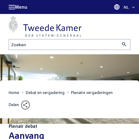
Menu
Taal sel
NL
Zoeken
Home
Debat en vergadering
Plenaire vergaderingen
Delen
Plenair debat
:
Aanvang