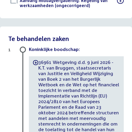
Download
Aanvang middagvergadering: Regeling van
bestand:
werkzaamheden (ongecorrigeerd)
()
Te behandelen zaken
Koninklijke boodschap:
1
36961 Wetgeving d.d. 9 juni 2026 -
-
K.T. van Bruggen, staatssecretaris
van Justitie en Veiligheid Wijziging
van Boek 2 van het Burgerlijk
Wetboek en de Wet op het financieel
toezicht in verband met de
implementatie van Richtlijn (EU)
2024/2810 van het Europees
Parlement en de Raad van 23
oktober 2024 betreffende structuren
met aandelen met meervoudig
stemrecht in ondernemingen die om
de toelating tot de handel van hun