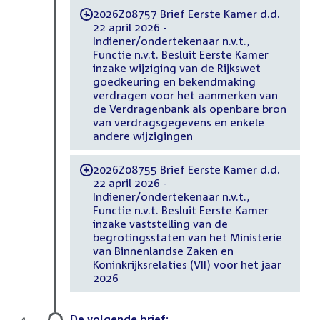
2026Z08757 Brief Eerste Kamer d.d.
-
22 april 2026 -
Indiener/ondertekenaar n.v.t.,
Functie n.v.t. Besluit Eerste Kamer
inzake wijziging van de Rijkswet
goedkeuring en bekendmaking
verdragen voor het aanmerken van
de Verdragenbank als openbare bron
van verdragsgegevens en enkele
andere wijzigingen
2026Z08755 Brief Eerste Kamer d.d.
-
22 april 2026 -
Indiener/ondertekenaar n.v.t.,
Functie n.v.t. Besluit Eerste Kamer
inzake vaststelling van de
begrotingsstaten van het Ministerie
van Binnenlandse Zaken en
Koninkrijksrelaties (VII) voor het jaar
2026
De volgende brief:
4