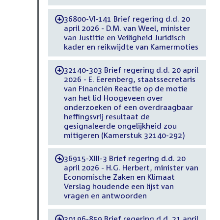
36800-VI-141 Brief regering d.d. 20
-
april 2026 - D.M. van Weel, minister
van Justitie en Veiligheid Juridisch
kader en reikwijdte van Kamermoties
32140-303 Brief regering d.d. 20 april
-
2026 - E. Eerenberg, staatssecretaris
van Financiën Reactie op de motie
van het lid Hoogeveen over
onderzoeken of een overdraagbaar
heffingsvrij resultaat de
gesignaleerde ongelijkheid zou
mitigeren (Kamerstuk 32140-292)
36915-XIII-3 Brief regering d.d. 20
-
april 2026 - H.G. Herbert, minister van
Economische Zaken en Klimaat
Verslag houdende een lijst van
vragen en antwoorden
30196-859 Brief regering d.d. 21 april
-