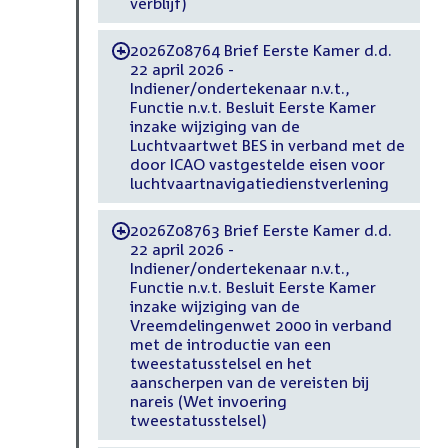
verblijf)
2026Z08764 Brief Eerste Kamer d.d.
-
22 april 2026 -
Indiener/ondertekenaar n.v.t.,
Functie n.v.t. Besluit Eerste Kamer
inzake wijziging van de
Luchtvaartwet BES in verband met de
door ICAO vastgestelde eisen voor
luchtvaartnavigatiedienstverlening
2026Z08763 Brief Eerste Kamer d.d.
-
22 april 2026 -
Indiener/ondertekenaar n.v.t.,
Functie n.v.t. Besluit Eerste Kamer
inzake wijziging van de
Vreemdelingenwet 2000 in verband
met de introductie van een
tweestatusstelsel en het
aanscherpen van de vereisten bij
nareis (Wet invoering
tweestatusstelsel)