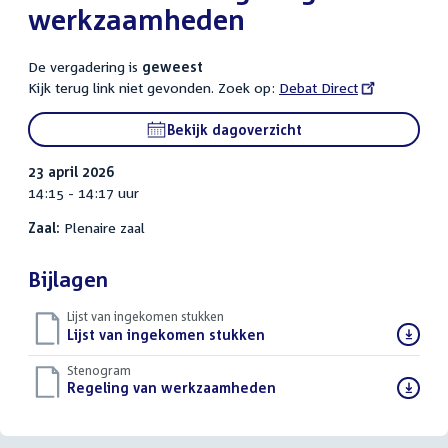
werkzaamheden
De vergadering is
geweest
Kijk terug link niet gevonden. Zoek op:
External
Debat Direct
link:
Bekijk dagoverzicht
23 april 2026
14:15 - 14:17 uur
Zaal:
Plenaire zaal
Bijlagen
Lijst van ingekomen stukken
Download
Lijst van ingekomen stukken
()
bestand:
Stenogram
Download
Regeling van werkzaamheden
()
bestand: