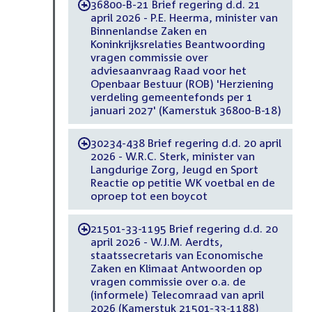
36800-B-21 Brief regering d.d. 21
-
april 2026 - P.E. Heerma, minister van
Binnenlandse Zaken en
Koninkrijksrelaties Beantwoording
vragen commissie over
adviesaanvraag Raad voor het
Openbaar Bestuur (ROB) 'Herziening
verdeling gemeentefonds per 1
januari 2027' (Kamerstuk 36800-B-18)
30234-438 Brief regering d.d. 20 april
-
2026 - W.R.C. Sterk, minister van
Langdurige Zorg, Jeugd en Sport
Reactie op petitie WK voetbal en de
oproep tot een boycot
21501-33-1195 Brief regering d.d. 20
-
april 2026 - W.J.M. Aerdts,
staatssecretaris van Economische
Zaken en Klimaat Antwoorden op
vragen commissie over o.a. de
(informele) Telecomraad van april
2026 (Kamerstuk 21501-33-1188)