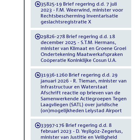
35825-19 Brief regering d.d. 7 juli
-
2023 - F.M. Weerwind, minister voor
Rechtsbescherming Inventarisatie
geslachtsregistratie X
29826-278 Brief regering d.d. 18
-
december 2025 - S.T.M. Hermans,
minister van Klimaat en Groene Groei
Ondertekening Maatwerkafspraken
Coöperatie Koninklijke Cosun U.A.
31936-1260 Brief regering d.d. 29
-
januari 2026 - R. Tieman, minister van
Infrastructuur en Waterstaat
Afschrift reactie op brieven van de
Samenwerkende Actiegroepen Tegen
Laagvliegen (SATL) over juridische
(on)mogelijkheden Lelystad Airport
33997-176 Brief regering d.d. 8
-
februari 2023 - D. Yeşilgöz-Zegerius,
minister van Justitie en Veiligheid