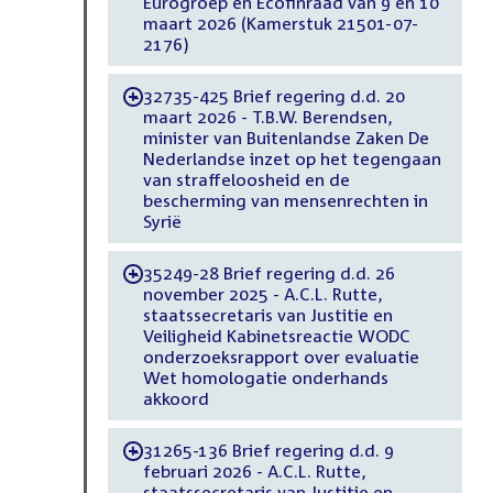
Eurogroep en Ecofinraad van 9 en 10
maart 2026 (Kamerstuk 21501-07-
2176)
32735-425 Brief regering d.d. 20
-
maart 2026 - T.B.W. Berendsen,
minister van Buitenlandse Zaken De
Nederlandse inzet op het tegengaan
van straffeloosheid en de
bescherming van mensenrechten in
Syrië
35249-28 Brief regering d.d. 26
-
november 2025 - A.C.L. Rutte,
staatssecretaris van Justitie en
Veiligheid Kabinetsreactie WODC
onderzoeksrapport over evaluatie
Wet homologatie onderhands
akkoord
31265-136 Brief regering d.d. 9
-
februari 2026 - A.C.L. Rutte,
staatssecretaris van Justitie en