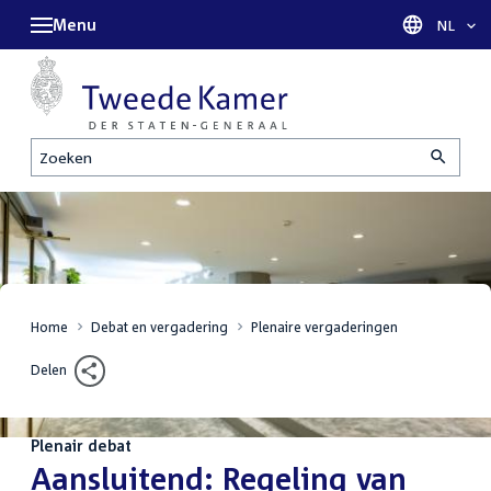
Menu
Taal sel
NL
Zoeken
Home
Debat en vergadering
Plenaire vergaderingen
Delen
Plenair debat
:
Aansluitend: Regeling van