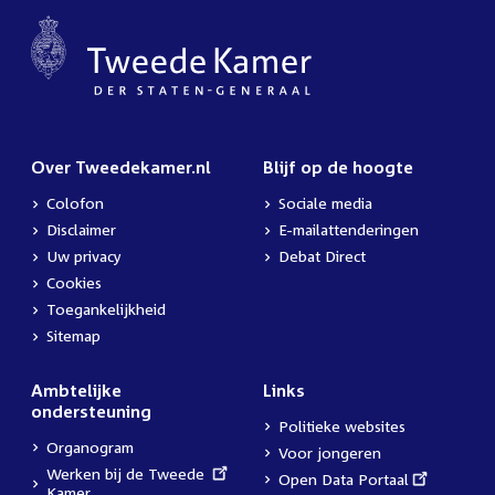
Over Tweedekamer.nl
Blijf op de hoogte
Colofon
Sociale media
Disclaimer
E-mailattenderingen
Uw privacy
Debat Direct
Cookies
Toegankelijkheid
Sitemap
Ambtelijke
Links
ondersteuning
Politieke websites
Organogram
Voor jongeren
External
Werken bij de Tweede
External
Open Data Portaal
link:
Kamer