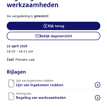
werkzaamheden
De vergadering is
geweest
Kijk terug
External link:
Bekijk dagoverzicht
22 april 2026
14:10 - 14:11 uur
Zaal:
Plenaire zaal
Bijlagen
Lijst van ingekomen stukken
Download
Lijst van ingekomen stukken
()
bestand:
Stenogram
Download
Regeling van werkzaamheden
()
bestand: