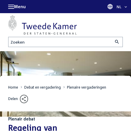
Menu
Taal sel
NL
Zoeken
Home
Debat en vergadering
Plenaire vergaderingen
Delen
Plenair debat
:
Regeling van