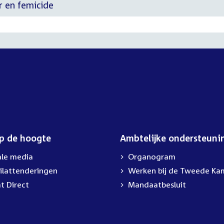
ur en femicide
op de hoogte
Ambtelijke ondersteuni
ale media
Organogram
ilattenderingen
External
Werken bij de Tweede Ka
link:
t Direct
Mandaatbesluit