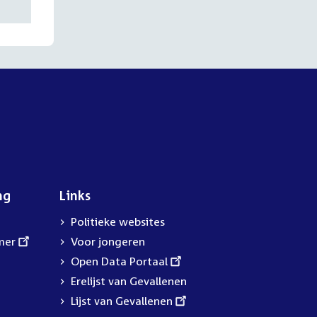
ng
Links
Politieke websites
mer
Voor jongeren
External
Open Data Portaal
link:
Erelijst van Gevallenen
External
Lijst van Gevallenen
link: