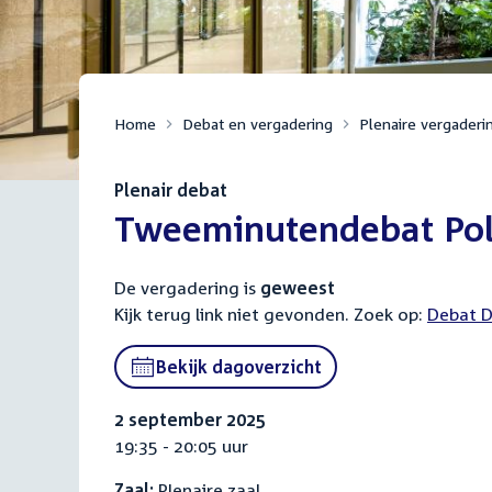
Home
Debat en vergadering
Plenaire vergaderi
Plenair debat
:
Tweeminutendebat Poli
De vergadering is
geweest
Kijk terug link niet gevonden. Zoek op:
Externa
Debat D
link:
Bekijk dagoverzicht
2 september 2025
19:35 - 20:05 uur
Zaal:
Plenaire zaal