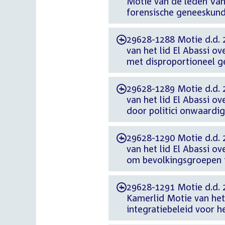
Motie van de leden Van 
forensische geneeskund
29628-1288 Motie d.d. 
-
van het lid El Abassi o
met disproportioneel 
29628-1289 Motie d.d. 
-
van het lid El Abassi o
door politici onwaardig
29628-1290 Motie d.d. 
-
van het lid El Abassi o
om bevolkingsgroepen 
29628-1291 Motie d.d. 
-
Kamerlid Motie van het 
integratiebeleid voor h