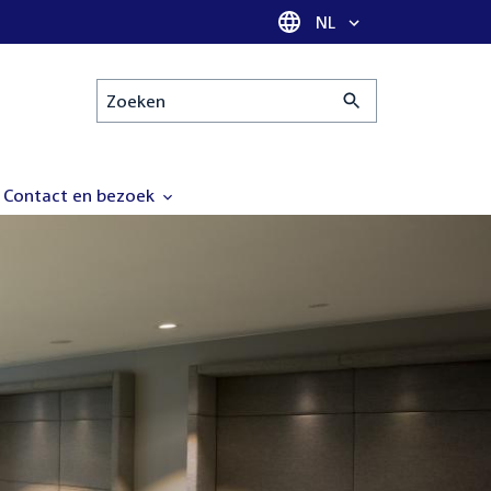
Taal selectie
NL
Zoeken
Contact en bezoek