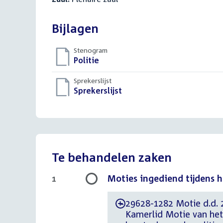
Bijlagen
Stenogram
Download
Politie
()
bestand:
Sprekerslijst
Download
Sprekerslijst
()
bestand:
Te behandelen zaken
Moties ingediend tijdens h
1
29628-1282 Motie d.d. 
-
Kamerlid Motie van het 