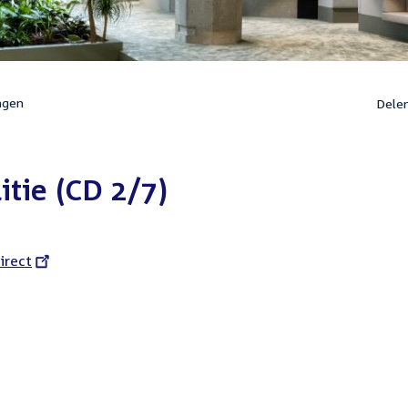
ngen
Dele
tie (CD 2/7)
l
irect