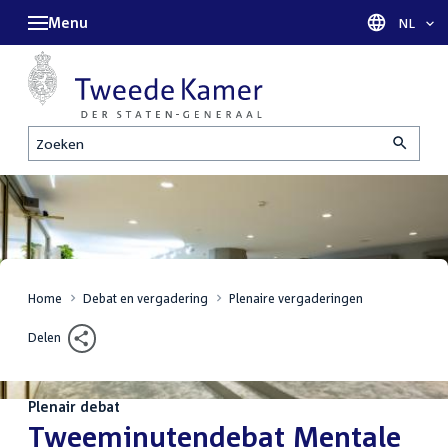
Menu
Taal sel
NL
Zoeken
Home
Debat en vergadering
Plenaire vergaderingen
Delen
Plenair debat
:
Tweeminutendebat Mentale