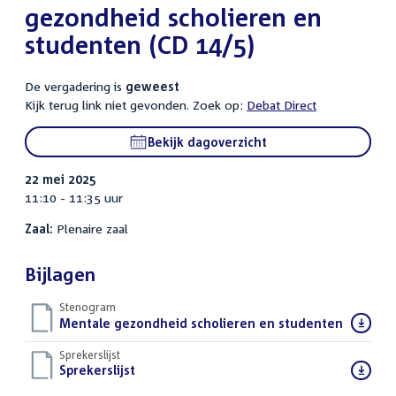
gezondheid scholieren en
studenten (CD 14/5)
De vergadering is
geweest
Kijk terug link niet gevonden. Zoek op:
Debat Direct
Bekijk dagoverzicht
22 mei 2025
11:10 - 11:35 uur
Zaal:
Plenaire zaal
Bijlagen
Stenogram
Download
Mentale gezondheid scholieren en studenten
()
bestand:
Sprekerslijst
Download
Sprekerslijst
()
bestand: