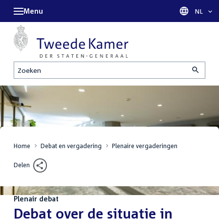
Menu
Taal sel
NL
Zoeken
Home
Debat en vergadering
Plenaire vergaderingen
Delen
Plenair debat
:
Debat over de situatie in