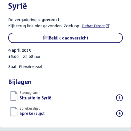
Syrië
De vergadering is
geweest
Kijk terug link niet gevonden. Zoek op:
External
Debat Direct
link:
Bekijk dagoverzicht
9 april 2025
16:00 - 22:08 uur
Zaal:
Plenaire zaal
Bijlagen
Stenogram
Download
Situatie in Syrië
()
bestand:
Sprekerslijst
Download
Sprekerslijst
()
bestand: