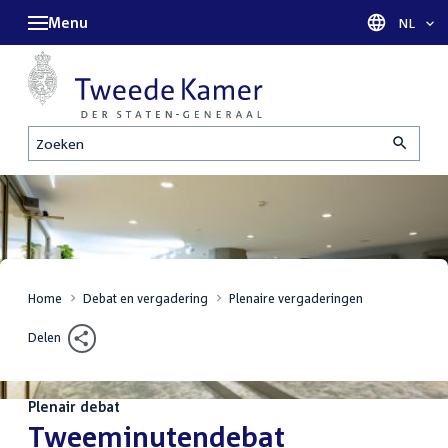
Menu
Taal sel
NL
Zoeken
Home
Debat en vergadering
Plenaire vergaderingen
Delen
Plenair debat
:
Tweeminutendebat