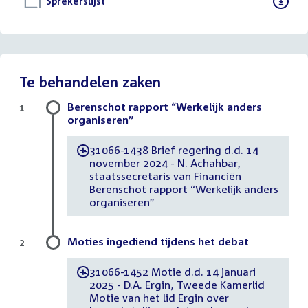
Download
Sprekerslijst
()
bestand:
Te behandelen zaken
Berenschot rapport “Werkelijk anders
1
organiseren”
31066-1438 Brief regering d.d. 14
-
november 2024 - N. Achahbar,
staatssecretaris van Financiën
Berenschot rapport “Werkelijk anders
organiseren”
Moties ingediend tijdens het debat
2
31066-1452 Motie d.d. 14 januari
-
2025 - D.A. Ergin, Tweede Kamerlid
Motie van het lid Ergin over