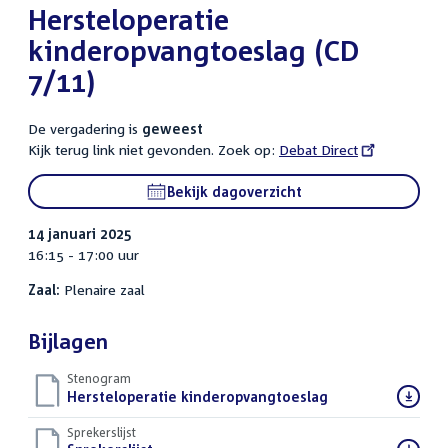
Hersteloperatie
kinderopvangtoeslag (CD
7/11)
De vergadering is
geweest
Kijk terug link niet gevonden. Zoek op:
External
Debat Direct
link:
Bekijk dagoverzicht
14 januari 2025
16:15 - 17:00 uur
Zaal:
Plenaire zaal
Bijlagen
Stenogram
Download
Hersteloperatie kinderopvangtoeslag
()
bestand:
Sprekerslijst