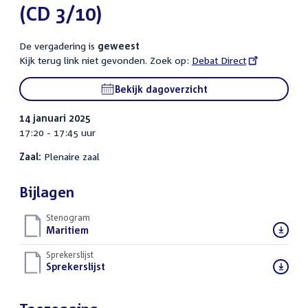
(CD 3/10)
De vergadering is
geweest
Kijk terug link niet gevonden. Zoek op:
External
Debat Direct
link:
Bekijk dagoverzicht
14 januari 2025
17:20 - 17:45 uur
Zaal:
Plenaire zaal
Bijlagen
Stenogram
Download
Maritiem
()
bestand:
Sprekerslijst
Download
Sprekerslijst
()
bestand: