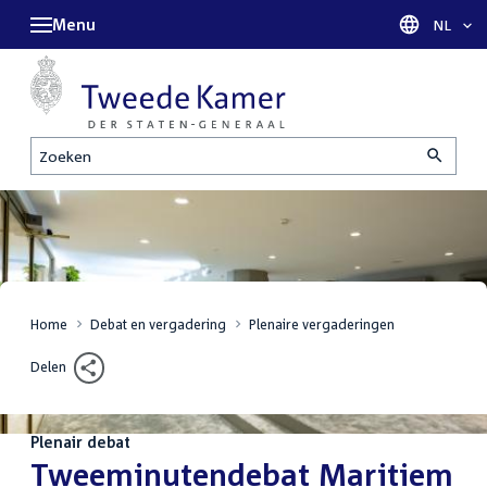
Menu
Taal sel
NL
Zoeken
Home
Debat en vergadering
Plenaire vergaderingen
Delen
Plenair debat
:
Tweeminutendebat Maritiem