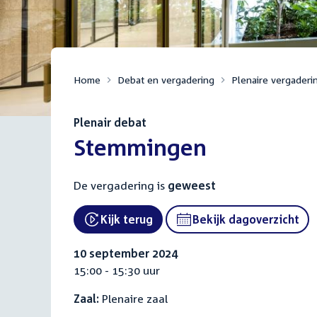
Home
Debat en vergadering
Plenaire vergaderi
Plenair debat
:
Stemmingen
De vergadering is
geweest
Kijk terug
Bekijk dagoverzicht
External link:
10 september 2024
15:00 - 15:30 uur
Zaal:
Plenaire zaal