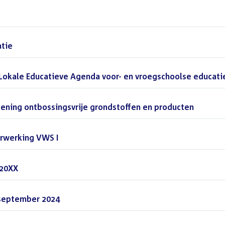
atie
()
Lokale Educatieve Agenda voor- en vroegschoolse educati
ening ontbossingsvrije grondstoffen en producten
()
rwerking VWS I
()
 20XX
()
 september 2024
()