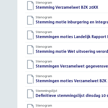
Stenogram
Download
Stemming Verzamelwet BZK 20XX
()
bestand:
Stenogram
Download
Stemming motie Inburgering en integr
bestand:
Stenogram
Download
Stemmingen moties Landelijk Rapport 
bestand:
Stenogram
Download
Stemming motie Wet uitvoering verord
bestand:
Stenogram
Download
Stemmingen Verzamelwet gegevensve
bestand:
Stenogram
Download
Stemmingen moties Verzamelwet BZK
bestand:
Stemmingslijst
Download
Definitieve stemmingslijst dinsdag 10
bestand:
Stenogram