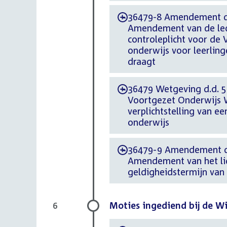
36479-8 Amendement d.d
-
Amendement van de lede
controleplicht voor de 
onderwijs voor leerlin
draagt
36479 Wetgeving d.d. 5 
-
Voortgezet Onderwijs W
verplichtstelling van e
onderwijs
36479-9 Amendement d.d
-
Amendement van het lid
geldigheidstermijn van
Moties ingediend bij de W
6