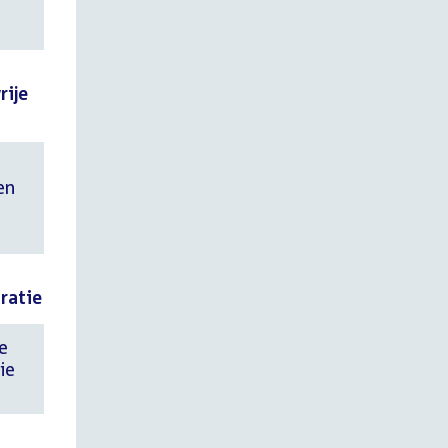
rije
en
ratie
e
ie