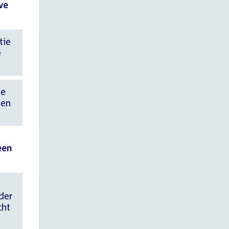
ve
tie
e
ie
ten
een
der
cht