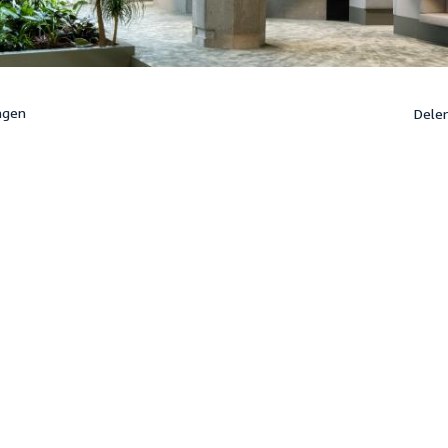
ngen
Dele