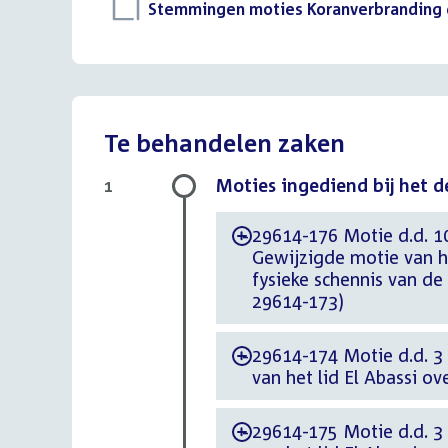
Download
Stemmingen moties Koranverbranding 
bestand:
Te behandelen zaken
Moties ingediend bij het 
1
29614-176 Motie d.d. 1
-
Gewijzigde motie van h
fysieke schennis van de 
29614-173)
29614-174 Motie d.d. 3
-
van het lid El Abassi 
29614-175 Motie d.d. 3
-