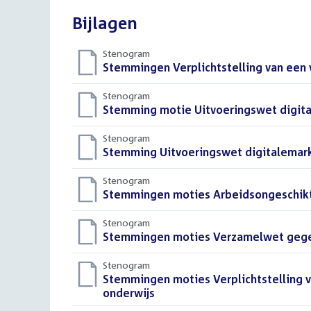
Bijlagen
Stenogram
Download
Stemmingen Verplichtstelling van een 
bestand:
Stenogram
Download
Stemming motie Uitvoeringswet digit
bestand:
Stenogram
Download
Stemming Uitvoeringswet digitalemar
bestand:
Stenogram
Download
Stemmingen moties Arbeidsongeschik
bestand:
Stenogram
Download
Stemmingen moties Verzamelwet gege
bestand:
Stenogram
Download
Stemmingen moties Verplichtstelling v
bestand:
onderwijs
()