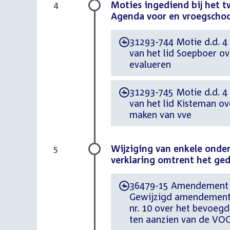
Moties ingediend bij het 
4
Agenda voor en vroegschoo
31293-744 Motie d.d. 4
-
van het lid Soepboer ov
evalueren
31293-745 Motie d.d. 4
-
van het lid Kisteman o
maken van vve
Wijziging van enkele onder
5
verklaring omtrent het ged
36479-15 Amendement d.
-
Gewijzigd amendement v
nr. 10 over het bevoegd
ten aanzien van de VO