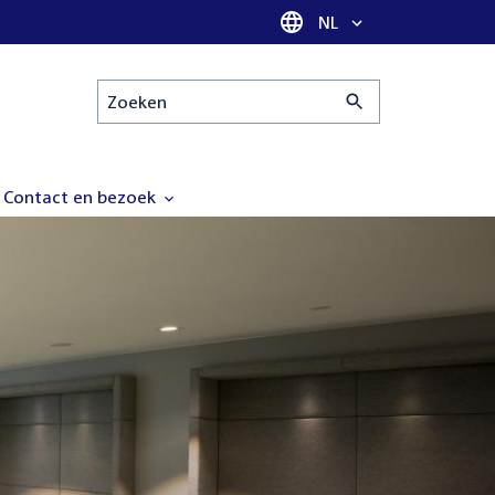
Taal selectie
NL
Zoeken
Contact en bezoek