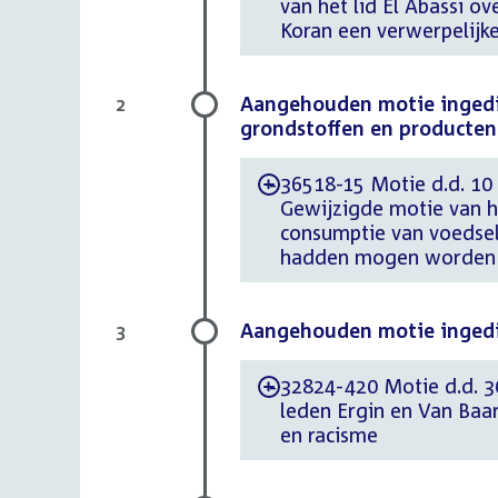
van het lid El Abassi o
Koran een verwerpelijk
Aangehouden motie ingedie
2
grondstoffen en producten
36518-15 Motie d.d. 10
-
Gewijzigde motie van he
consumptie van voedsel
hadden mogen worden (t
Aangehouden motie ingedie
3
32824-420 Motie d.d. 3
-
leden Ergin en Van Baa
en racisme