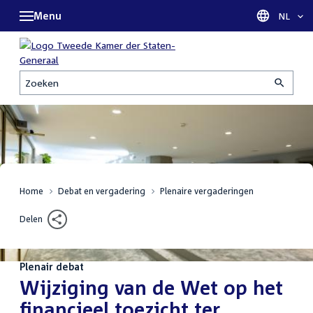
Menu
Taal sel
NL
Zoeken
Home
Debat en vergadering
Plenaire vergaderingen
Delen
Plenair debat
:
Wijziging van de Wet op het
financieel toezicht ter