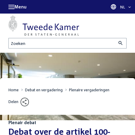
Menu
Taal sel
NL
Zoeken
Home
Debat en vergadering
Plenaire vergaderingen
Delen
Plenair debat
:
Debat over de artikel 100-