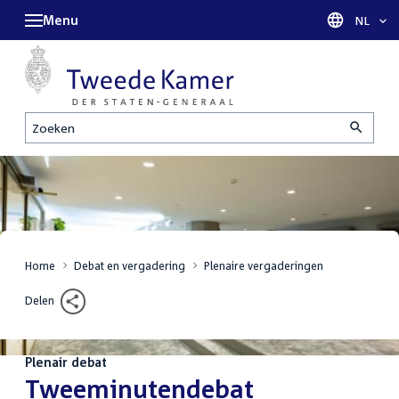
Menu
Taal sel
NL
Zoeken
Home
Debat en vergadering
Plenaire vergaderingen
Delen
Plenair debat
:
Tweeminutendebat