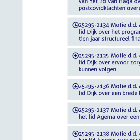
van het lid Van Haga ov
postcovidklachten ove
25295-2134 Motie d.d. 4
-
lid Dijk over het prog
tien jaar structureel fin
25295-2135 Motie d.d. 4
-
lid Dijk over ervoor zo
kunnen volgen
25295-2136 Motie d.d. 4
-
lid Dijk over een bred
25295-2137 Motie d.d.
-
het lid Agema over een 
25295-2138 Motie d.d.
-