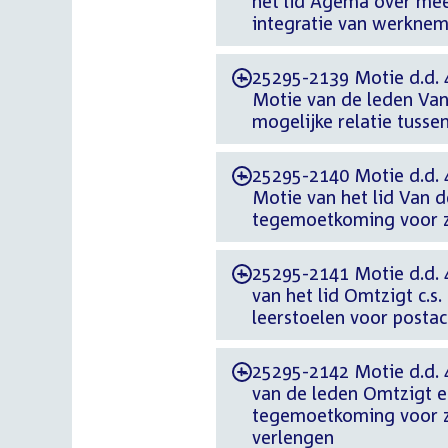
het lid Agema over meer
integratie van werknem
25295-2139 Motie d.d. 
-
Motie van de leden Va
mogelijke relatie tusse
25295-2140 Motie d.d. 
-
Motie van het lid Van d
tegemoetkoming voor 
25295-2141 Motie d.d. 
-
van het lid Omtzigt c.s
leerstoelen voor posta
25295-2142 Motie d.d. 
-
van de leden Omtzigt e
tegemoetkoming voor 
verlengen