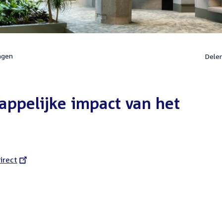
ngen
Dele
appelijke impact van het
l
irect