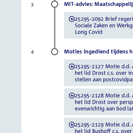
MIT-advies: Maatschappeli
3
25295-2092 Brief regerin
-
Sociale Zaken en Werkg
Long Covid
Moties ingediend tijdens 
4
25295-2127 Motie d.d. 
-
het lid Drost c.s. over 
stellen aan postcovidpa
25295-2128 Motie d.d. 
-
het lid Drost over pers
evenwichtig aan bod l
25295-2129 Motie d.d. 
-
het lid Bushoff c.s. ov