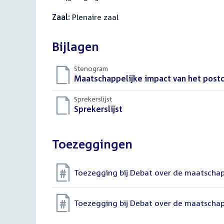
Zaal:
Plenaire zaal
Bijlagen
Stenogram
Download
Maatschappelijke impact van het pos
bestand:
Sprekerslijst
Download
Sprekerslijst
()
bestand:
Toezeggingen
Toezegging bij Debat over de maatscha
Toezegging bij Debat over de maatscha