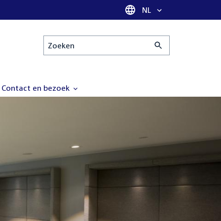
Taal selectie
NL
Zoeken
Contact en bezoek