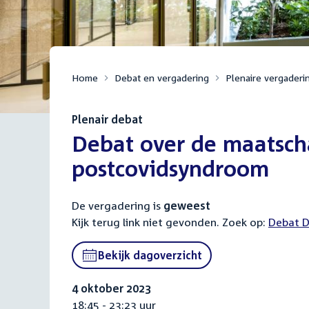
Home
Debat en vergadering
Plenaire vergaderi
Plenair debat
:
Debat over de maatsch
postcovidsyndroom
De vergadering is
geweest
Kijk terug link niet gevonden. Zoek op:
Externa
Debat D
link:
Bekijk dagoverzicht
4 oktober 2023
18:45 - 23:23 uur