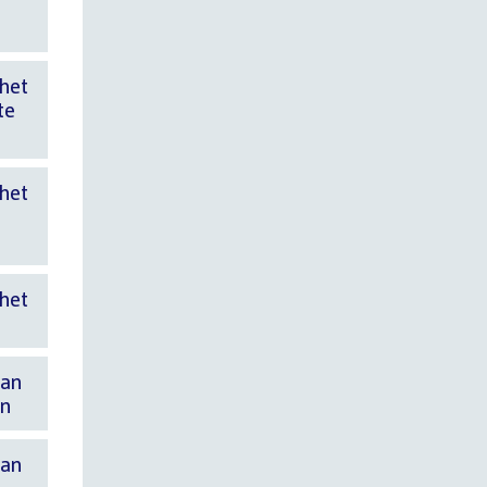
 het
te
 het
 het
van
en
van