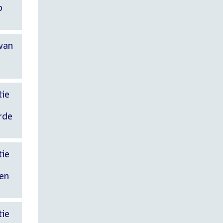
p
 van
tie
rde
tie
ten
tie