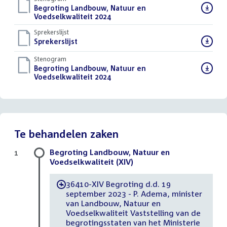
Download
Begroting Landbouw, Natuur en
bestand:
Voedselkwaliteit 2024
()
Sprekerslijst
Download
Sprekerslijst
()
bestand:
Stenogram
Download
Begroting Landbouw, Natuur en
bestand:
Voedselkwaliteit 2024
()
Te behandelen zaken
Begroting Landbouw, Natuur en
1
Voedselkwaliteit (XIV)
36410-XIV Begroting d.d. 19
-
september 2023 - P. Adema, minister
van Landbouw, Natuur en
Voedselkwaliteit Vaststelling van de
begrotingsstaten van het Ministerie