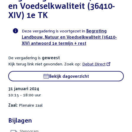
en Voedselkwaliteit (36410-
XIV) 1e TK
Deze vergadering is voortgezet in
Begroting
Landbouw, Natuur en Voedselkwaliteit (36410-
Voortgangsstatus
XIV) antwoord 1e termijn + rest
plenaire
activiteit
De vergadering is
geweest
Kijk terug link niet gevonden. Zoek op:
External
Debat Direct
link:
Bekijk dagoverzicht
31 januari 2024
10:15 - 18:00 uur
Zaal:
Plenaire zaal
Bijlagen
Stenogram