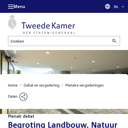
Menu
Taal sel
NL
Zoeken
Home
Debat en vergadering
Plenaire vergaderingen
Delen
Plenair debat
:
Begroting Landbouw, Natuur