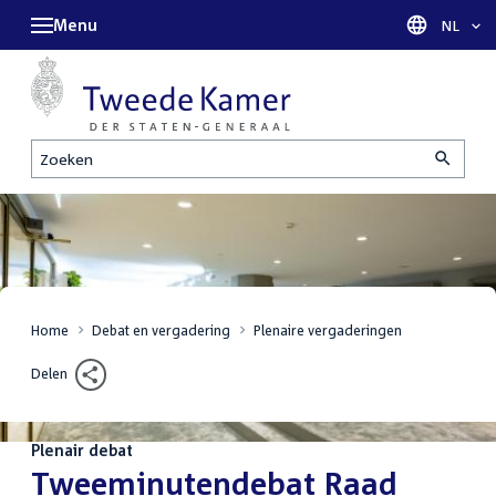
Menu
Taal sel
NL
Zoeken
Home
Debat en vergadering
Plenaire vergaderingen
Delen
Plenair debat
:
Tweeminutendebat Raad