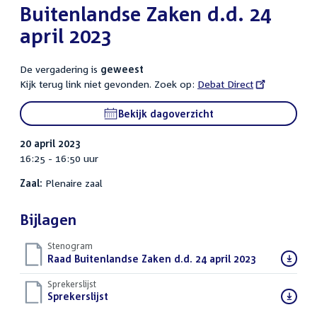
Buitenlandse Zaken d.d. 24
april 2023
De vergadering is
geweest
Kijk terug link niet gevonden. Zoek op:
External
Debat Direct
link:
Bekijk dagoverzicht
20 april 2023
16:25 - 16:50 uur
Zaal:
Plenaire zaal
Bijlagen
Stenogram
Download
Raad Buitenlandse Zaken d.d. 24 april 2023
()
bestand:
Sprekerslijst
Download
Sprekerslijst
()
bestand: