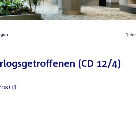
ngen
Dele
logsgetroffenen (CD 12/4)
l
irect