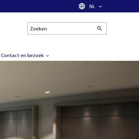
Taal selectie
NL
Zoeken
Contact en bezoek