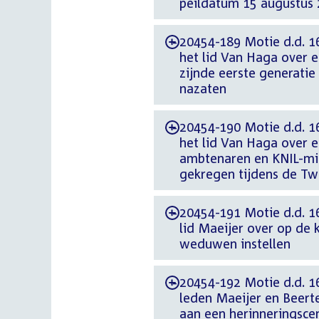
peildatum 15 augustus
20454-189 Motie d.d. 1
-
het lid Van Haga over e
zijnde eerste generatie
nazaten
20454-190 Motie d.d. 1
-
het lid Van Haga over 
ambtenaren en KNIL-mili
gekregen tijdens de T
20454-191 Motie d.d. 1
-
lid Maeijer over op de 
weduwen instellen
20454-192 Motie d.d. 1
-
leden Maeijer en Beert
aan een herinneringsc