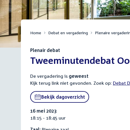
Home
Debat en vergadering
Plenaire vergaderi
Plenair debat
:
Tweeminutendebat Oor
De vergadering is
geweest
Kijk terug link niet gevonden. Zoek op:
Externa
Debat D
link:
Bekijk dagoverzicht
16 mei 2023
18:15 - 18:45 uur
Zaal:
Plenaire zaal