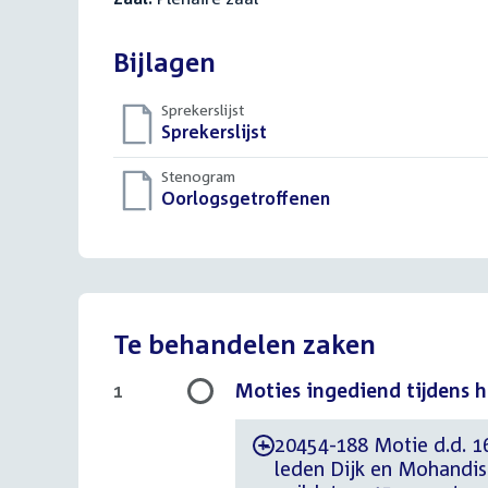
Bijlagen
Sprekerslijst
Download
Sprekerslijst
()
bestand:
Stenogram
Download
Oorlogsgetroffenen
()
bestand:
Te behandelen zaken
Moties ingediend tijdens 
1
20454-188 Motie d.d. 16
-
leden Dijk en Mohandi