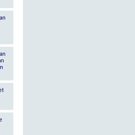
van
van
an
en
et
e