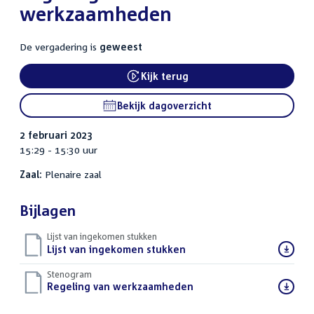
werkzaamheden
De vergadering is
geweest
Kijk terug
External link:
Bekijk dagoverzicht
2 februari 2023
15:29 - 15:30 uur
Zaal:
Plenaire zaal
Bijlagen
Lijst van ingekomen stukken
Download
Lijst van ingekomen stukken
()
bestand:
Stenogram
Download
Regeling van werkzaamheden
()
bestand: