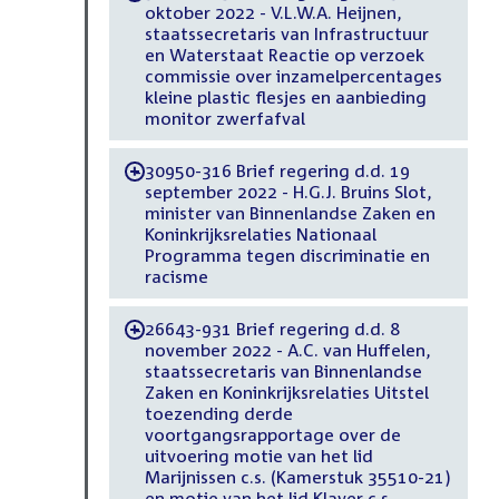
oktober 2022 - V.L.W.A. Heijnen,
staatssecretaris van Infrastructuur
en Waterstaat Reactie op verzoek
commissie over inzamelpercentages
kleine plastic flesjes en aanbieding
monitor zwerfafval
30950-316 Brief regering d.d. 19
-
september 2022 - H.G.J. Bruins Slot,
minister van Binnenlandse Zaken en
Koninkrijksrelaties Nationaal
Programma tegen discriminatie en
racisme
26643-931 Brief regering d.d. 8
-
november 2022 - A.C. van Huffelen,
staatssecretaris van Binnenlandse
Zaken en Koninkrijksrelaties Uitstel
toezending derde
voortgangsrapportage over de
uitvoering motie van het lid
Marijnissen c.s. (Kamerstuk 35510-21)
en motie van het lid Klaver c.s.