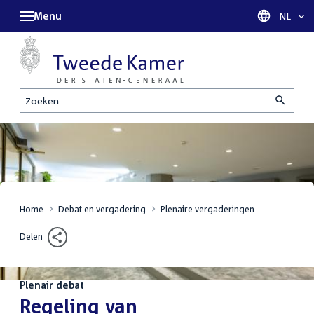
Menu
Taal sel
NL
Zoeken
Home
Debat en vergadering
Plenaire vergaderingen
Delen
Plenair debat
:
Regeling van