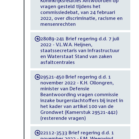
Koninkrijksrelaties Antwoorden op
vragen gesteld tijdens het
commissiedebat, van 24 februari
2022, over discriminatie, racisme en
mensenrechten
28089-241 Brief regering d.d. 7 juli
-
2022 - V.L.W.A. Heijnen,
staatssecretaris van Infrastructuur
en Waterstaat Stand van zaken
asfaltcentrales
29521-450 Brief regering d.d. 1
-
november 2022 - K.H. Ollongren,
minister van Defensie
Beantwoording vragen commissie
inzake burgerslachtoffers bij inzet in
het kader van artikel 100 van de
Grondwet (Kamerstuk 29521-442)
(resterende vragen)
22112-3533 Brief regering d.d. 1
-
november 2022 - F.M. Weerwind,