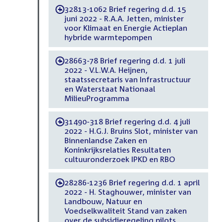
32813-1062 Brief regering d.d. 15
-
juni 2022 - R.A.A. Jetten, minister
voor Klimaat en Energie Actieplan
hybride warmtepompen
28663-78 Brief regering d.d. 1 juli
-
2022 - V.L.W.A. Heijnen,
staatssecretaris van Infrastructuur
en Waterstaat Nationaal
MilieuProgramma
31490-318 Brief regering d.d. 4 juli
-
2022 - H.G.J. Bruins Slot, minister van
Binnenlandse Zaken en
Koninkrijksrelaties Resultaten
cultuuronderzoek IPKD en RBO
28286-1236 Brief regering d.d. 1 april
-
2022 - H. Staghouwer, minister van
Landbouw, Natuur en
Voedselkwaliteit Stand van zaken
over de subsidieregeling pilots