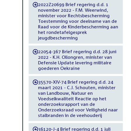
2022Z20699 Brief regering d.d. 1
-
november 2022 - F.M. Weerwind,
minister voor Rechtsbescherming
Toestemming voor deelname van de
Raad voor de Kinderbescherming aan
het rondetafelgesprek
jeugdbescherming
22054-367 Brief regering d.d. 28 juni
-
2022 - K.H. Ollongren, minister van
Defensie Update levering militaire
goederen Oekraïne
35570-XIV-74 Brief regering d.d. 24
-
maart 2021 - C.J. Schouten, minister
van Landbouw, Natuur en
Voedselkwaliteit Reactie op het
onderzoeksrapport van de
Onderzoeksraad voor Veiligheid naar
stalbranden in de veehouderij
36120-J-4 Brief regering d.d. 1 juli
-