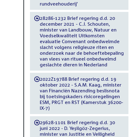
rundveehouderij’
28286-1232 Brief regering d.d. 20
-
december 2021 - C.J. Schouten,
minister van Landbouw, Natuur en
Voedselkwaliteit Uitkomsten
evaluatie Convenant onbedwelmde
slacht volgens religieuze riten en
onderzoek naar de behoeftebepaling
van vlees van ritueel onbedwelmd
geslachte dieren in Nederland
2022Z19788 Brief regering d.d. 19
-
oktober 2022 - S.A.M. Kaag, minister
van Financiën Nazending beslisnota
bij toetsingskaders risicoregelingen
ESM, PRGT en RST (Kamerstuk 36200-
IX-7)
29628-1101 Brief regering d.d. 30
-
juni 2022 - D. Yeşilgöz-Zegerius,
minister van Justitie en Veiligheid