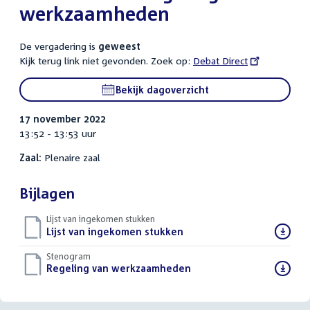
werkzaamheden
De vergadering is
geweest
Kijk terug link niet gevonden. Zoek op:
External
Debat Direct
link:
Bekijk dagoverzicht
17 november 2022
13:52 - 13:53 uur
Zaal:
Plenaire zaal
Bijlagen
Lijst van ingekomen stukken
Download
Lijst van ingekomen stukken
()
bestand:
Stenogram
Download
Regeling van werkzaamheden
()
bestand: