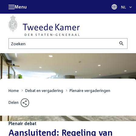
Menu
Taal sel
NL
Zoeken
Home
Debat en vergadering
Plenaire vergaderingen
Delen
Plenair debat
:
Aansluitend: Regeling van