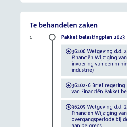
Te behandelen zaken
Pakket belastingplan 2023
1
36206 Wetgeving d.d. 20
-
Financiën Wijziging va
invoering van een mini
industrie)
36202-6 Brief regering 
-
van Financiën Pakket be
36205 Wetgeving d.d. 20
-
Financiën Wijziging va
overgangsperiode bij d
aan de grens