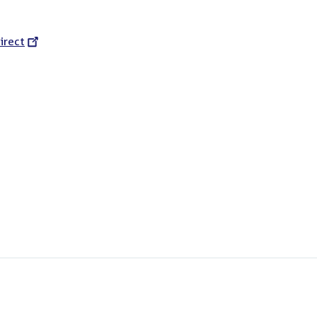
l
irect