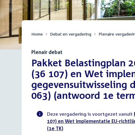
Home
Debat en vergadering
Plenaire vergaderi
Plenair debat
:
Pakket Belastingplan 
(36 107) en Wet implem
gegevensuitwisseling d
063) (antwoord 1e termi
Deze vergadering is voortgezet vanuit
107) en Wet implementatie EU-richtli
Voortgangsstatus
(1e TK)
plenaire