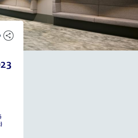
n
023
6
)