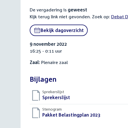
activiteit
De vergadering is
geweest
Kijk terug link niet gevonden. Zoek op:
Externa
Debat D
link:
Bekijk dagoverzicht
9 november 2022
16:25 - 0:11 uur
Zaal:
Plenaire zaal
Bijlagen
Sprekerslijst
Download
Sprekerslijst
()
bestand:
Stenogram
Download
Pakket Belastingplan 2023
()
bestand: