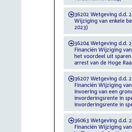
36202 Wetgeving d.d. 2
-
Wijziging van enkele b
2023)
36204 Wetgeving d.d. 20
-
Financiën Wijziging va
het voordeel uit spare
arrest van de Hoge Ra
36207 Wetgeving d.d. 20
-
Financiën Wijziging va
invoering van een grond
invorderingsrente in sp
invorderingsrente in spe
36063 Wetgeving d.d. 23
-
Financiën Wijziging van