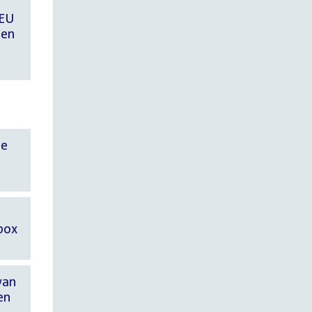
/EU
gen
ie
box
van
en