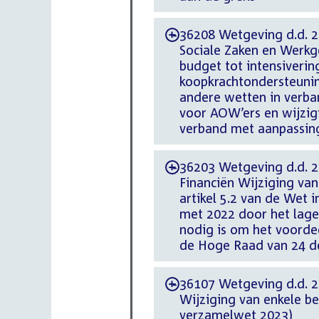
36208 Wetgeving d.d. 20
-
Sociale Zaken en Werkg
budget tot intensiveri
koopkrachtondersteuni
andere wetten in verba
voor AOW’ers en wijzi
verband met aanpassin
36203 Wetgeving d.d. 20
-
Financiën Wijziging van
artikel 5.2 van de Wet 
met 2022 door het lager
nodig is om het voorde
de Hoge Raad van 24 de
36107 Wetgeving d.d. 23
-
Wijziging van enkele b
verzamelwet 2023)