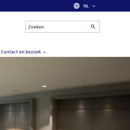
Taal selectie
NL
Zoeken
Contact en bezoek