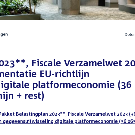
ngen
Dele
2023**, Fiscale Verzamelwet 2
entatie EU-richtlijn
igitale platformeconomie (36
jn + rest)
Pakket Belastingplan 2023**, Fiscale Verzamelwet 2023 (3
jn gegevensuitwisseling digitale platformeconomie (36 063