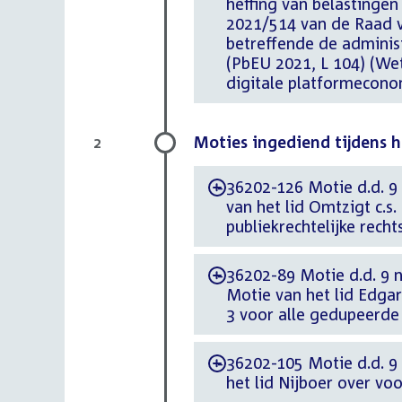
heffing van belastingen
2021/514 van de Raad v
betreffende de adminis
(PbEU 2021, L 104) (We
digitale platformecono
Moties ingediend tijdens 
2
36202-126 Motie d.d. 9
-
van het lid Omtzigt c.s
publiekrechtelijke rech
36202-89 Motie d.d. 9 
-
Motie van het lid Edgar
3 voor alle gedupeerde 
36202-105 Motie d.d. 9
-
het lid Nijboer over vo