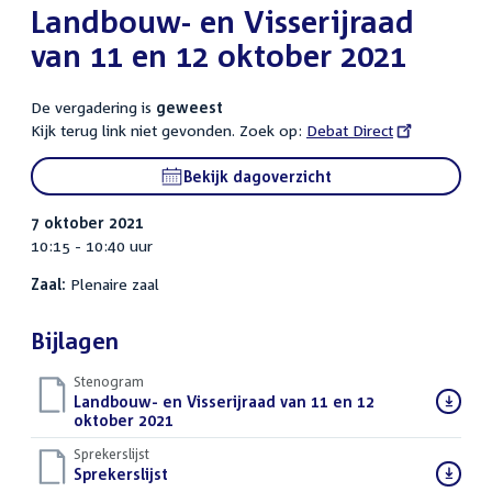
Landbouw- en Visserijraad
van 11 en 12 oktober 2021
De vergadering is
geweest
Kijk terug link niet gevonden. Zoek op:
External
Debat Direct
link:
Bekijk dagoverzicht
7 oktober 2021
10:15 - 10:40 uur
Zaal:
Plenaire zaal
Bijlagen
Stenogram
Download
Landbouw- en Visserijraad van 11 en 12
bestand:
oktober 2021
()
Sprekerslijst
Download
Sprekerslijst
()