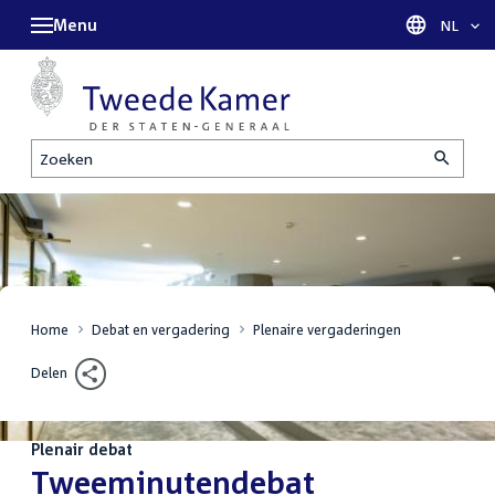
Menu
Taal sel
NL
Zoeken
Home
Debat en vergadering
Plenaire vergaderingen
Delen
Plenair debat
:
Tweeminutendebat