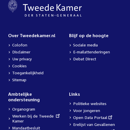
Over Tweedekamer.nl
Blijf op de hoogte
Colofon
Sociale media
Disclaimer
E-mailattenderingen
Uw privacy
Debat Direct
Cookies
Toegankelijkheid
Sitemap
Ambtelijke
Links
ondersteuning
Politieke websites
Organogram
Voor jongeren
External
Werken bij de Tweede
External
Open Data Portaal
link:
Kamer
link:
Erelijst van Gevallenen
Mandaatbesluit