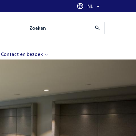
Taal selectie
NL
Zoeken
Contact en bezoek