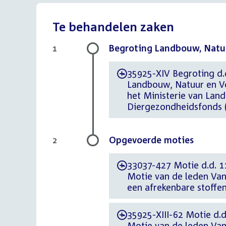
Te behandelen zaken
Begroting Landbouw, Natuu
1
35925-XIV Begroting d.d
-
Landbouw, Natuur en Vo
het Ministerie van Land
Diergezondheidsfonds (
Opgevoerde moties
2
33037-427 Motie d.d. 
-
Motie van de leden Va
een afrekenbare stoffe
35925-XIII-62 Motie d.
-
Motie van de leden Van