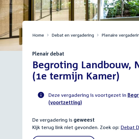
Home
Debat en vergadering
Plenaire vergaderi
Plenair debat
:
Begroting Landbouw, N
(1e termijn Kamer)
Deze vergadering is voortgezet in
Begr
(voortzetting)
Voortgangsstatus
plenaire
De vergadering is
geweest
activiteit
Kijk terug link niet gevonden. Zoek op:
Debat D