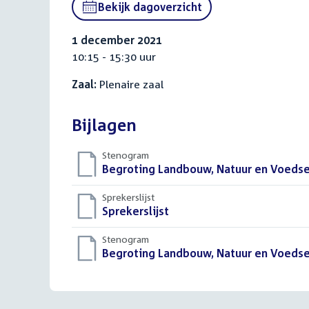
Bekijk dagoverzicht
1 december 2021
10:15 - 15:30 uur
Zaal:
Plenaire zaal
Bijlagen
Stenogram
Download
Begroting Landbouw, Natuur en Voedse
bestand:
Sprekerslijst
Download
Sprekerslijst
()
bestand:
Stenogram
Download
Begroting Landbouw, Natuur en Voedse
bestand: