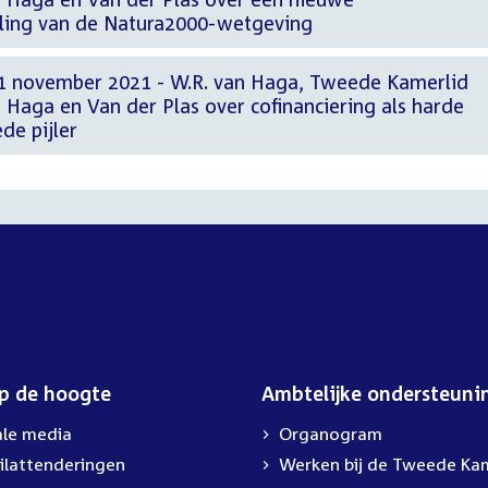
lling van de Natura2000-wetgeving
11 november 2021 - W.R. van Haga, Tweede Kamerlid
Haga en Van der Plas over cofinanciering als harde
de pijler
op de hoogte
Ambtelijke ondersteuni
ale media
Organogram
ilattenderingen
Werken bij de Tweede Ka