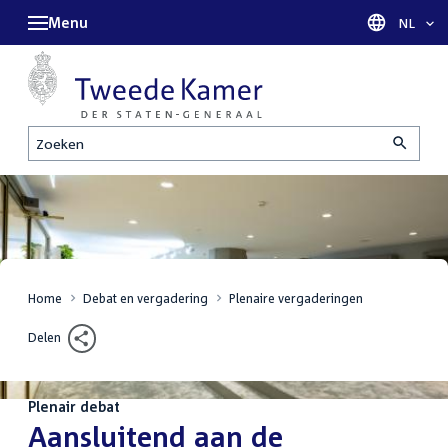
Menu
Taal sel
NL
Zoeken
Home
Debat en vergadering
Plenaire vergaderingen
Delen
Plenair debat
:
Aansluitend aan de