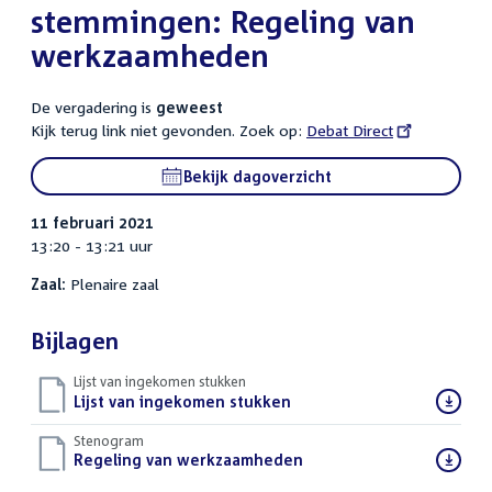
stemmingen: Regeling van
werkzaamheden
De vergadering is
geweest
Kijk terug link niet gevonden. Zoek op:
External
Debat Direct
link:
Bekijk dagoverzicht
11 februari 2021
13:20 - 13:21 uur
Zaal:
Plenaire zaal
Bijlagen
Lijst van ingekomen stukken
Download
Lijst van ingekomen stukken
()
bestand:
Stenogram
Download
Regeling van werkzaamheden
()
bestand: