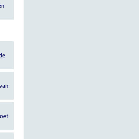
en
 de
 van
doet