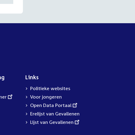
ng
Links
Politieke websites
mer
Voor jongeren
External
Open Data Portaal
link:
Erelijst van Gevallenen
External
Lijst van Gevallenen
link: