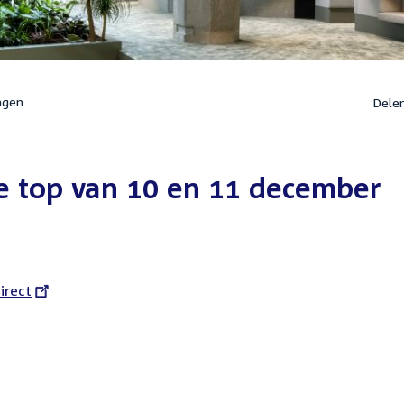
ngen
Dele
e top van 10 en 11 december
l
irect