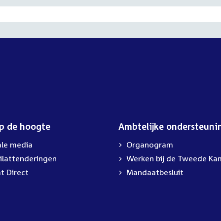
op de hoogte
Ambtelijke ondersteuni
ale media
Organogram
ilattenderingen
External
Werken bij de Tweede Ka
link:
t Direct
Mandaatbesluit