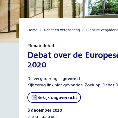
Home
Debat en vergadering
Plenaire vergaderi
Plenair debat
:
Debat over de Europes
2020
De vergadering is
geweest
Kijk terug link niet gevonden. Zoek op:
Externa
Debat D
link:
Bekijk dagoverzicht
8 december 2020
21:00 - 0:29 uur