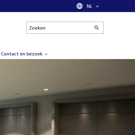
Taal selectie
NL
Zoeken
Contact en bezoek