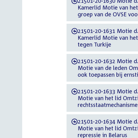
21501-20-1630 Motie d.d
-
Kamerlid Motie van het 
groep van de OVSE voor
21501-20-1631 Motie d.d
-
Kamerlid Motie van het l
tegen Turkije
21501-20-1632 Motie d.
-
Motie van de leden Om
ook toepassen bij ernst
21501-20-1633 Motie d.
-
Motie van het lid Omtzi
rechtsstaatmechanisme
21501-20-1634 Motie d.
-
Motie van het lid Omtz
repressie in Belarus