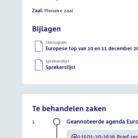
Zaal:
Plenaire zaal
Bijlagen
Stenogram
Download
Europese top van 10 en 11 december 2
bestand:
Sprekerslijst
Download
Sprekerslijst
()
bestand:
Te behandelen zaken
Geannoteerde agenda Euro
1
21501-20-1636 Brief reg
-