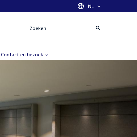
Taal selectie
NL
Zoeken
Contact en bezoek