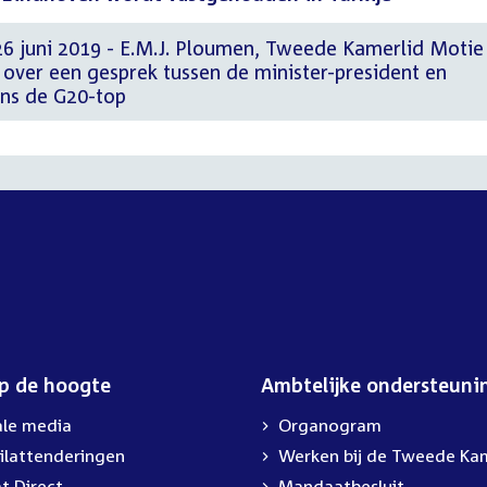
26 juni 2019 - E.M.J. Ploumen, Tweede Kamerlid Motie
. over een gesprek tussen de minister-president en
ens de G20-top
op de hoogte
Ambtelijke ondersteuni
ale media
Organogram
ilattenderingen
External
Werken bij de Tweede Ka
link:
t Direct
Mandaatbesluit