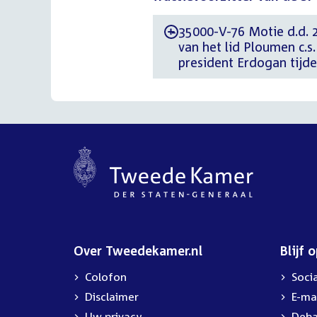
35000-V-76 Motie d.d. 
-
van het lid Ploumen c.s
president Erdogan tijd
Over Tweedekamer.nl
Blijf 
Colofon
Soci
Disclaimer
E-ma
Uw privacy
Deba