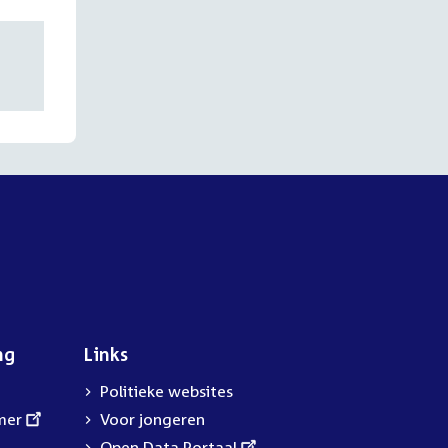
ng
Links
Politieke websites
mer
Voor jongeren
External
Open Data Portaal