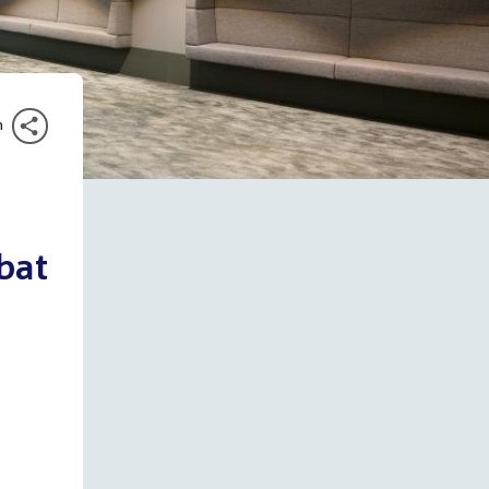
n
bat