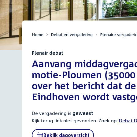
Home
Debat en vergadering
Plenaire vergaderi
Plenair debat
:
Aanvang middagvergad
motie-Ploumen (35000 V
over het bericht dat de
Eindhoven wordt vastg
De vergadering is
geweest
Kijk terug link niet gevonden. Zoek op:
Externa
Debat D
link:
Bekijk dagoverzicht